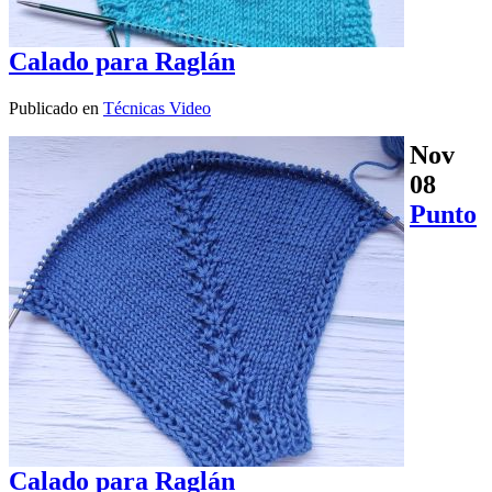
Calado para Raglán
Publicado en
Técnicas Video
Nov
08
Punto
Calado para Raglán