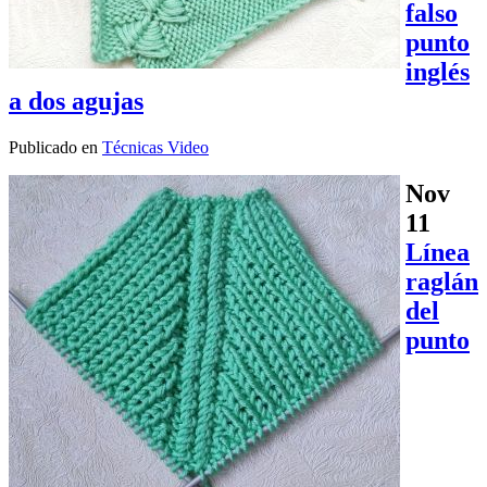
falso
punto
inglés
a dos agujas
Publicado en
Técnicas Video
Nov
11
Línea
raglán
del
punto