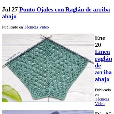
Jul
27
Punto Ojales con Raglán de arriba
abajo
Publicado en
Técnicas Video
Ene
20
Línea
raglán
de
arriba
abajo
Publicado
en
Técnicas
Video