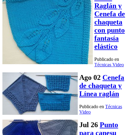
Raglán y
Cenefa de
chaqueta
con punto
fantasía
elástico
Publicado en
Técnicas Video
Ago
02
Cenefa
de chaqueta y
Línea raglán
Publicado en
Técnicas
Video
Jul
26
Punto
para canesu