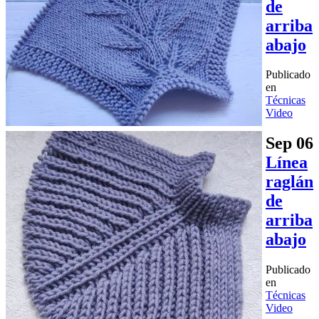
de
arriba
abajo
Publicado
en
Técnicas
Video
Sep
06
Línea
raglán
de
arriba
abajo
Publicado
en
Técnicas
Video