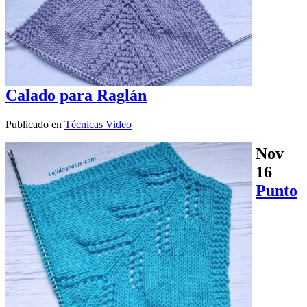
Calado para Raglán
Publicado en
Técnicas Video
Nov
16
Punto