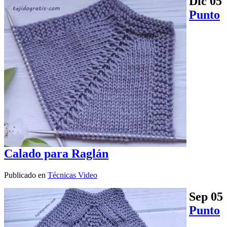
Dic
05
Punto
Calado para Raglán
Publicado en
Técnicas Video
Sep
05
Punto