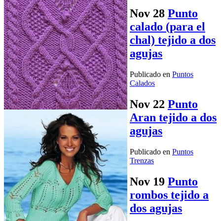
Nov
28
Punto
calado (para el
chal) tejido a dos
agujas
Publicado en
Puntos
Calados
Nov
22
Punto
Aran tejido a dos
agujas
Publicado en
Puntos
Trenzas
Nov
19
Punto
rombos tejido a
dos agujas