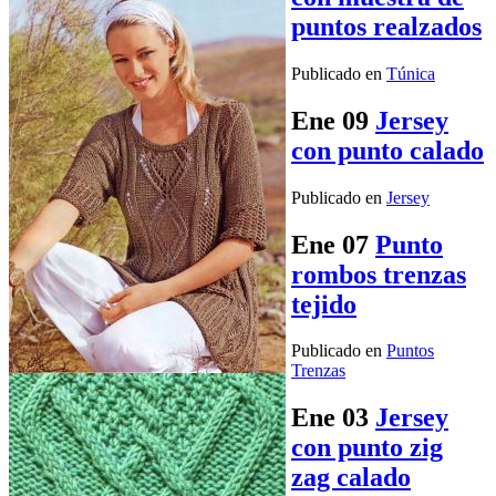
puntos realzados
Publicado en
Túnica
Ene
09
Jersey
con punto calado
Publicado en
Jersey
Ene
07
Punto
rombos trenzas
tejido
Publicado en
Puntos
Trenzas
Ene
03
Jersey
con punto zig
zag calado