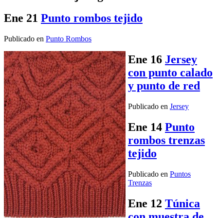
Ene
21
Punto rombos tejido
Publicado en
Punto Rombos
Ene
16
Jersey
con punto calado
y punto de red
Publicado en
Jersey
Ene
14
Punto
rombos trenzas
tejido
Publicado en
Puntos
Trenzas
Ene
12
Túnica
con muestra de