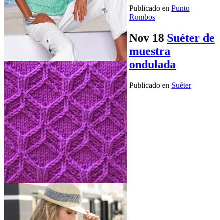
Publicado en
Punto
Rombos
Nov
18
Suéter de
muestra
ondulada
Publicado en
Suéter