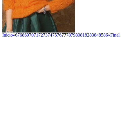
Inicio
«
67
68
69
70
71
72
73
74
75
76
77
78
79
80
81
82
83
84
85
86
»
Final