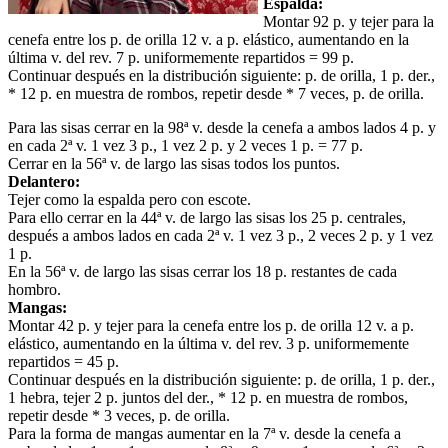
Espalda:
Montar 92 p. y tejer para la
cenefa entre los p. de orilla 12 v. a p. elástico, aumentando en la
última v. del rev. 7 p. uniformemente repartidos = 99 p.
Continuar después en la distribución siguiente: p. de orilla, 1 p. der.,
* 12 p. en muestra de rombos, repetir desde * 7 veces, p. de orilla.
Para las sisas cerrar en la 98ª v. desde la cenefa a ambos lados 4 p. y
en cada 2ª v. 1 vez 3 p., 1 vez 2 p. y 2 veces 1 p. = 77 p.
Cerrar en la 56ª v. de largo las sisas todos los puntos.
Delantero:
Tejer como la espalda pero con escote.
Para ello cerrar en la 44ª v. de largo las sisas los 25 p. centrales,
después a ambos lados en cada 2ª v. 1 vez 3 p., 2 veces 2 p. y 1 vez
1 p.
En la 56ª v. de largo las sisas cerrar los 18 p. restantes de cada
hombro.
Mangas:
Montar 42 p. y tejer para la cenefa entre los p. de orilla 12 v. a p.
elástico, aumentando en la última v. del rev. 3 p. uniformemente
repartidos = 45 p.
Continuar después en la distribución siguiente: p. de orilla, 1 p. der.,
1 hebra, tejer 2 p. juntos del der., * 12 p. en muestra de rombos,
repetir desde * 3 veces, p. de orilla.
Para la forma de mangas aumentar en la 7ª v. desde la cenefa a