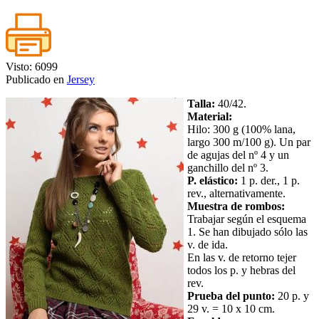
Visto: 6099
Publicado en
Jersey
Talla:
40/42.
Material:
Hilo: 300 g (100% lana,
largo 300 m/100 g). Un par
de agujas del nº 4 y un
ganchillo del nº 3.
P. elástico:
1 p. der., 1 p.
rev., alternativamente.
Muestra de rombos:
Trabajar según el esquema
1. Se han dibujado sólo las
v. de ida.
En las v. de retorno tejer
todos los p. y hebras del
rev.
Prueba del punto:
20 p. y
29 v. = 10 x 10 cm.