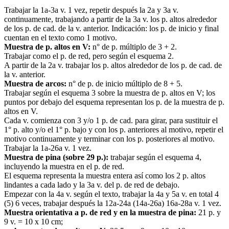
Trabajar la 1a-3a v. 1 vez, repetir después la 2a y 3a v.
continuamente, trabajando a partir de la 3a v. los p. altos alrededor
de los p. de cad. de la v. anterior. Indicación: los p. de inicio y final
cuentan en el texto como 1 motivo.
Muestra de p. altos en V:
n° de p. múltiplo de 3 + 2.
Trabajar como el p. de red, pero según el esquema 2.
A partir de la 2a v. trabajar los p. altos alrededor de los p. de cad. de
la v. anterior.
Muestra de arcos:
n° de p. de inicio múltiplo de 8 + 5.
Trabajar según el esquema 3 sobre la muestra de p. altos en V; los
puntos por debajo del esquema representan los p. de la muestra de p.
altos en V.
Cada v. comienza con 3 y/o 1 p. de cad. para girar, para sustituir el
1° p. alto y/o el 1° p. bajo y con los p. anteriores al motivo, repetir el
motivo continuamente y terminar con los p. posteriores al motivo.
Trabajar la 1a-26a v. 1 vez.
Muestra de pina (sobre 29 p.):
trabajar según el esquema 4,
incluyendo la muestra en el p. de red.
El esquema representa la muestra entera así como los 2 p. altos
lindantes a cada lado y la 3a v. del p. de red de debajo.
Empezar con la 4a v. según el texto, trabajar la 4a y 5a v. en total 4
(5) 6 veces, trabajar después la 12a-24a (14a-26a) 16a-28a v. 1 vez.
Muestra orientativa a p. de red y en la muestra de pina:
21 p. y
9 v. = 10 x 10 cm;