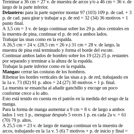
Terminar a 36 cm = 27 v. de muestra de arcos y/o a 46 cm = 36 v. de
largo de la parte inferior.
Delantero:
para la parte superior montar 97 (103) 109 p. de cad. + 3
p. de cad. para girar y trabajar a p. de red = 32 (34) 36 motivos + 1
punto final.
A 3,5 cm = 3 v. de largo continuar sobre los 29 p. altos centrales en
la muestra de pina, continuar el p. de red a ambos lados.
Trabajar las sisas como en la espalda.
A 26,5 cm = 24 v. (28,5 cm = 26 v.) 31 cm = 28 v. de largo, la
muestra de pina está terminado y forma el borde del escote.
Continuar ambos lados de hombro sobre los 19 (22) 25 p. restantes
por separado y terminar a la altura de la espalda.
Trabajar la parte inferior como en la espalda.
Mangas:
cerrar las costuras de los hombros.
Ribetear los bordes verticales de las sisas a p. de red, trabajando en
la 1a v. 73 (82) 91 p. altos = 24 (27) 30 motivos + 1 p. final.
La muestra se ensancha al añadir ganchillo y encoge un poco
conforme crece a lo alto.
Esto está tenido en cuenta en el patrón en la medida del sesgo de la
manga.
Para la forma de manga aumentar a 9 cm = 8 v. de largo a ambos
lados 1 vez 1 p., menguar después 5 veces 1 p. en cada 2a v. = 61
(70) 79 p. altos.
A 25,5 cm = 23 v. de largo de manga continuar en la muestra de
arcos, trabajando en la 1a v. 5 (6) 7 motivos + p. de inicio y final =