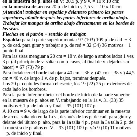
en la muestra de p. altos en V:
20,5 p. y 9 v. = 10 x 10 cm;
en la muestra de arcos:
20 p. de inicio y 7,5 v. = 10 x 10 cm.
¡Atención! trabajar en espalda y delantero primero las partes
superiores, añadir después las partes inferiores de arriba abajo.
Trabajar las mangas de arriba abajo directamente en los bordes de
las sisas.
Flechas en el patrón = sentido de trabajar.
Espalda:
para la parte superior montar 97 (103) 109 p. de cad. + 3
p. de cad. para girar y trabajar a p. de red = 32 (34) 36 motivos + 1
punto final.
Para las sisas menguar a 20 cm = 18 v. de largo a ambos lados 1 vez
3 p. (al principio de v. saltar con p. rasos, al final de v. dejarlos sin
hacer) = 67 (73) 79 p.
Para fortalecer el borde trabajar a 40 cm = 36 v. (42 cm = 38 v.) 44,5
cm = 40 v. de largo 1 v. de p. bajos, terminar después.
Los 29 p. centrales forman el escote, los 19 (22) 25 p. exteriores de
cada lado los hombros.
Para la parte inferior ribetear el borde de inicio de la parte superior
en la muestra de p. altos en V, trabajando en la 1a v. 31 (33) 35
motivos + 1 p. de inicio y final = 95 (101) 107 p.
A 10 cm = 9 v. de largo de la parte inferior continuar en la muestra
de arcos, saltando en la 1a v., después de los p. de cad. para girar y
delante del último p. alto, para la 1a talla 4 p., para la 3a talla 2 p. de
la muestra de p. altos en V = 93 (101) 109 p. y/o 9 (10) 11 motivos
+ p. de inicio y final.