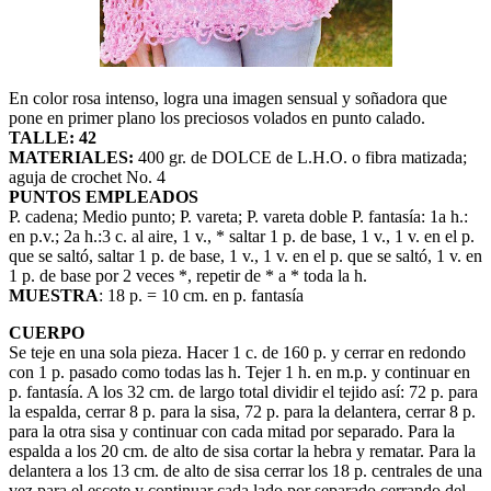
En color rosa intenso, logra una imagen sensual y soñadora que
pone en primer plano los preciosos volados en punto calado.
TALLE: 42
MATERIALES:
400 gr. de DOLCE de L.H.O. o fibra matizada;
aguja de crochet No. 4
PUNTOS EMPLEADOS
P. cadena; Medio punto; P. vareta; P. vareta doble P. fantasía: 1a h.:
en p.v.; 2a h.:3 c. al aire, 1 v., * saltar 1 p. de base, 1 v., 1 v. en el p.
que se saltó, saltar 1 p. de base, 1 v., 1 v. en el p. que se saltó, 1 v. en
1 p. de base por 2 veces *, repetir de * a * toda la h.
MUESTRA
: 18 p. = 10 cm. en p. fantasía
CUERPO
Se teje en una sola pieza. Hacer 1 c. de 160 p. y cerrar en redondo
con 1 p. pasado como todas las h. Tejer 1 h. en m.p. y continuar en
p. fantasía. A los 32 cm. de largo total dividir el tejido así: 72 p. para
la espalda, cerrar 8 p. para la sisa, 72 p. para la delantera, cerrar 8 p.
para la otra sisa y continuar con cada mitad por separado. Para la
espalda a los 20 cm. de alto de sisa cortar la hebra y rematar. Para la
delantera a los 13 cm. de alto de sisa cerrar los 18 p. centrales de una
vez para el escote y continuar cada lado por separado cerrando del