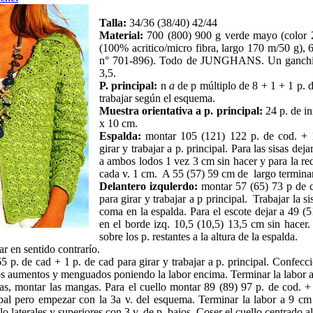
Talla:
34/36 (38/40) 42/44
Material:
700 (800) 900 g verde mayo (color
(100% acritico/micro fibra, largo 170 m/50 g)
, 
n° 701-896). Todo de JUNGHANS. Un ganchi
3,5.
P. principal:
n
a
de p múltiplo de 8 + 1 + 1 p. d
trabajar según el esquema.
Muestra orientativa a p. principal:
24 p. de in
x 10 cm.
Espalda:
montar 105 (121) 122 p. de cod. + 1
girar y trabajar a p. principal. Para las sisas dej
a ambos lodos 1 vez 3 cm sin hacer y para la r
cada v. 1 cm. A 55 (57) 59 cm de largo terminar 
Delantero izqulerdo:
montar 57 (65) 73 p de c
para girar y trabajar a p principal. Trabajar la si
coma en la espalda. Para el escote dejar a 49 (
en el borde izq. 10,5 (10,5) 13,5 cm sin hacer.
sobre los p. restantes a la altura de la espalda.
ar en sentido contrarío.
5 p. de cad + 1 p. de cad para girar y trabajar a p. principal. Confecc
los aumentos y menguados poniendo la labor encima. Terminar la labor a
ras, montar las mangas. Para el cuello montar 89 (89) 97 p. de cod. +
cipal pero empezar con la 3a v. del esquema. Terminar la labor a 9 cm
o laterales y superiores con 3 v. de p. bajos. Coser el cuello centrado al