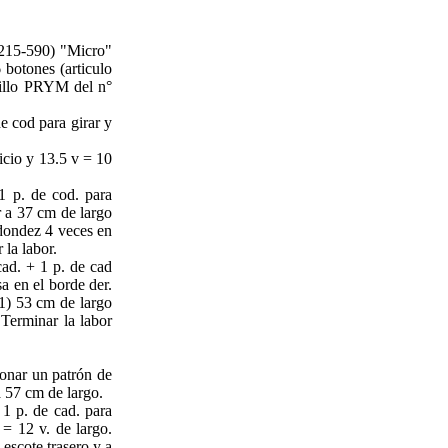
 215-590) "Micro"
6 botones (articulo
llo PRYM del n°
e cod para girar y
icio y 13.5 v = 10
 p. de cod. para
ar a 37 cm de largo
edondez 4 veces en
la labor.
ad. + 1 p. de cad
sa en el borde der.
51) 53 cm de largo
 Terminar la labor
ionar un patrón de
 57 cm de largo.
 1 p. de cad. para
 = 12 v. de largo.
 escote trasero y a