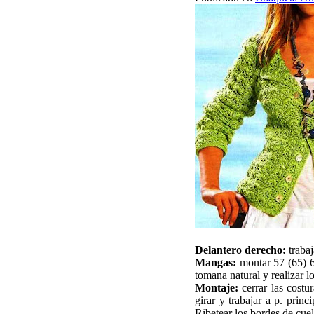
Delantero derecho:
trabaj
Mangas:
montar 57 (65) 6
tomana natural y realizar 
Montaje:
cerrar las costu
girar y trabajar a p. prin
Ribetear los bordes de cuell