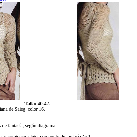
Talla:
40-42.
iana de Saieg, color 16.
 de fantasía, según diagrama.
. y comience a tejer con punto de fantasía № 1