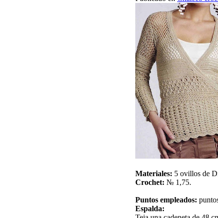
Materiales:
5 ovillos de D
Crochet:
№ 1,75.
Puntos empleados:
puntos
Espalda:
Teja una cadeneta de 48 cm