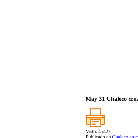
May
31
Chaleco cru
Visto: 45427
Publicado en
Chaleco croc