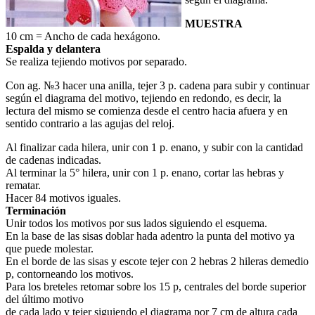
MUESTRA
10 cm = Ancho de cada hexágono.
Espalda y delantera
Se realiza tejiendo motivos por separado.
Con ag. №3 hacer una anilla, tejer 3 p. cadena para subir y continuar
según el diagrama del motivo, tejiendo en redondo, es decir, la
lectura del mismo se comienza desde el centro hacia afuera y en
sentido contrario a las agujas del reloj.
Al finalizar cada hilera, unir con 1 p. enano, y subir con la cantidad
de cadenas indicadas.
Al terminar la 5° hilera, unir con 1 p. enano, cortar las hebras y
rematar.
Hacer 84 motivos iguales.
Terminación
Unir todos los motivos por sus lados siguiendo el esquema.
En la base de las sisas doblar hada adentro la punta del motivo ya
que puede molestar.
En el borde de las sisas y escote tejer con 2 hebras 2 hileras demedio
p, contorneando los motivos.
Para los breteles retomar sobre los 15 p, centrales del borde superior
del último motivo
de cada lado y tejer siguiendo el diagrama por 7 cm de altura cada