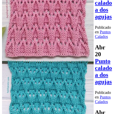
calado
a dos
agujas
Publicado
en
Puntos
Calados
Abr
20
Punto
calado
a dos
agujas
Publicado
en
Puntos
Calados
Abr