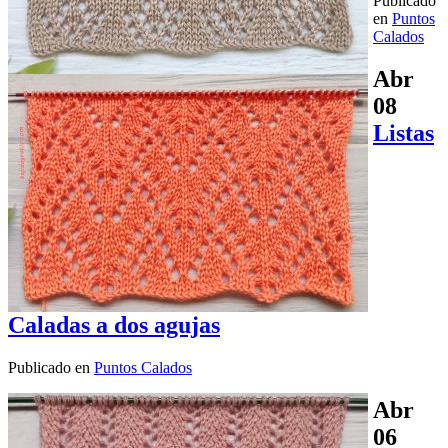
Publicado
en
Puntos
Calados
Abr
08
Listas
Caladas a dos agujas
Publicado en
Puntos Calados
Abr
06