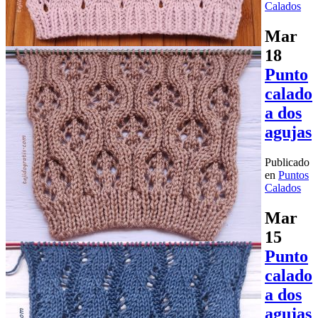
Calados
Mar
18
Punto
calado
a dos
agujas
Publicado
en
Puntos
Calados
Mar
15
Punto
calado
a dos
agujas