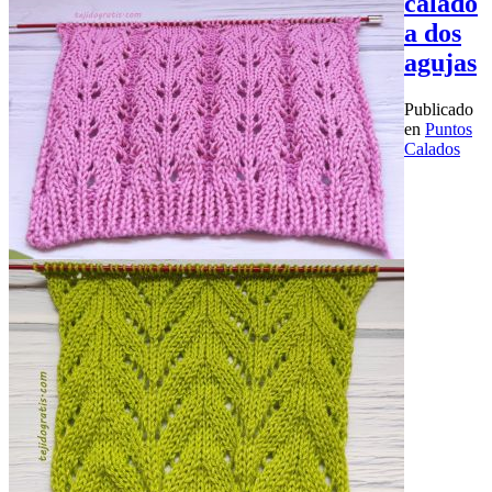
calado
a dos
agujas
Publicado
en
Puntos
Calados