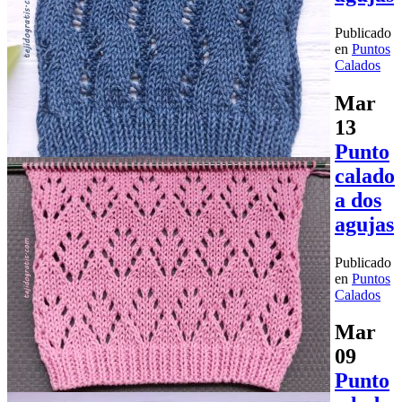
Publicado
en
Puntos
Calados
Mar
13
Punto
calado
a dos
agujas
Publicado
en
Puntos
Calados
Mar
09
Punto