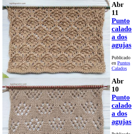
Abr
11
Punto
calado
a dos
agujas
Publicado
en
Puntos
Calados
Abr
10
Punto
calado
a dos
agujas