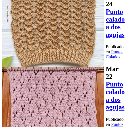
24
Punto
calado
a dos
agujas
Publicado
en
Puntos
Calados
Mar
22
Punto
calado
a dos
agujas
Publicado
en
Puntos