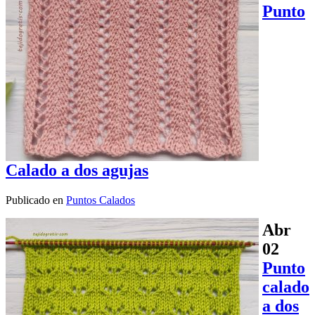
Punto
Calado a dos agujas
Publicado en
Puntos Calados
Abr
02
Punto
calado
a dos