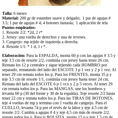
Talla:
6 meses
Material:
200 gr de estambre suave y delgado; 1 par de agujas #
3.5; 1 par de agujas # 4; 4 botones fantasía; 1 aplicación de tela
Puntos empleados:
1. Resorte 2/2: *2d, 2 r*
2. Jersey: una vuelta de derechos y una de reveses.
3. Cangrejo: mp tejido de izquierda a derecha.
4. Resorte 1/1: * 1 d, 1 r *.
Elaboración:
Para la ESPALDA, monta 60 p con las agujas # 3.5 y
teje 3.5 cm de resorte 2/2, continúa con jersey hasta tener 26 cm.
Remata los 12 p centrales y sigue tejiendo cada HOMBRO por
separado, rematando del lado del ESCOTE 3 p 1 vez y 2 p 1 vez. Al
tener 29 cm remata todos los p. Para los FRENTES, monta 35 p y
teje 3.5 cm de resorte 1/1, continúa con jersey hasta tener 24 cm.
Remata del lado del ESCOTE 6 p 1 vcx y 2 p 5 veces. Al tener 29
cm remata todos los p. Para las MANGAS, une los hombros y
levanta 60 p (30 del frente y 30 de la espalda). Teje resorte 2/2 hasta
tener 22 cm y remata todos los p. Para las TIRAS DE BOTONES,
teje 4 vueltas de mp y termina con 1 vuelta de cangrejo. Para el
CUELLO, levanta 74 p por el revés de la labor y teje 4.5 cm de
resorte 2/2. Cambia a agujas # 4 y teje 4.5 cm más de resorte 2/2,
remata todos los p. Para la BOLSITA, monta 15 p y teje 1.5 cm de