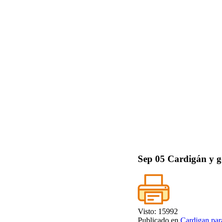
Sep
05
Cardigán y g
Visto: 15992
Publicado en
Cardigan par