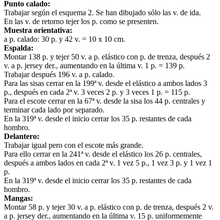
Punto calado:
Trabajar según el esquema 2. Se han dibujado sólo las v. de ida.
En las v. de retorno tejer los p. como se presenten.
Muestra orientativa:
a p. calado: 30 p. y 42 v. = 10 x 10 cm.
Espalda:
Montar 138 p. y tejer 50 v. a p. elástico con p. de trenza, después 2
v. a p. jersey der., aumentando en la última v. 1 p. = 139 p.
Trabajar después 196 v. a p. calado.
Para las sisas cerrar en la 199ª v. desde el elástico a ambos lados 3
p., después en cada 2ª v. 3 veces 2 p. y 3 veces 1 p. = 115 p.
Para el escote cerrar en la 67ª v. desde la sisa los 44 p. centrales y
terminar cada lado por separado.
En la 319ª v. desde el inicio cerrar los 35 p. restantes de cada
hombro.
Delantero:
Trabajar igual pero con el escote más grande.
Para ello cerrar en la 241ª v. desde el elástico los 26 p. centrales,
después a ambos lados en cada 2ª v. 1 vez 5 p., 1 vez 3 p. y 1 vez 1
p.
En la 319ª v. desde el inicio cerrar los 35 p. restantes de cada
hombro.
Mangas:
Montar 58 p. y tejer 30 v. a p. elástico con p. de trenza, después 2 v.
a p. jersey der., aumentando en la última v. 15 p. uniformemente