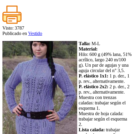
Visto: 3787
Publicado en
Vestido
Talla:
M-L
Material:
Hilo: 600 g (49% lana, 51%
acrílico, largo 240 m/100
g). Un par de agujas y una
aguja circular del n° 3,5.
P. elástico 1x1:
1 p. der., 1
p. rev., alternativamente.
P. elástico 2x2:
2 p. der., 2
p. rev., alternativamente.
Muestra con trenzas
caladas: trabajar según el
esquema 1.
Muestra de hoja calada:
trabajar según el esquema
2.
Lista calada:
trabajar