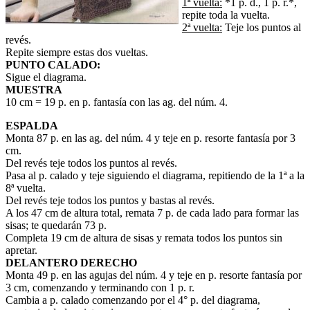
1ª vuelta:
*1 p. d., 1 p. r.*,
repite toda la vuelta.
2ª vuelta:
Teje los puntos al
revés.
Repite siempre estas dos vueltas.
PUNTO CALADO:
Sigue el diagrama.
MUESTRA
10 cm = 19 p. en p. fantasía con las ag. del núm. 4.
ESPALDA
Monta 87 p. en las ag. del núm. 4 y teje en p. resorte fantasía por 3
cm.
Del revés teje todos los puntos al revés.
Pasa al p. calado y teje siguiendo el diagrama, repitiendo de la 1ª a la
8ª vuelta.
Del revés teje todos los puntos y bastas al revés.
A los 47 cm de altura total, remata 7 p. de cada lado para formar las
sisas; te quedarán 73 p.
Completa 19 cm de altura de sisas y remata todos los puntos sin
apretar.
DELANTERO DERECHO
Monta 49 p. en las agujas del núm. 4 y teje en p. resorte fantasía por
3 cm, comenzando y terminando con 1 p. r.
Cambia a p. calado comenzando por el 4° p. del diagrama,