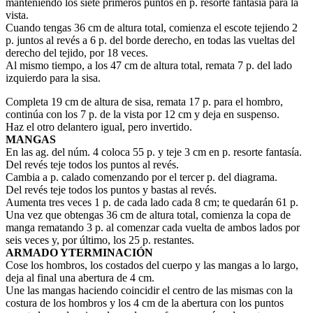
manteniendo los siete primeros puntos en p. resorte fantasía para la
vista.
Cuando tengas 36 cm de altura total, comienza el escote tejiendo 2
p. juntos al revés a 6 p. del borde derecho, en todas las vueltas del
derecho del tejido, por 18 veces.
Al mismo tiempo, a los 47 cm de altura total, remata 7 p. del lado
izquierdo para la sisa.
Completa 19 cm de altura de sisa, remata 17 p. para el hombro,
continúa con los 7 p. de la vista por 12 cm y deja en suspenso.
Haz el otro delantero igual, pero invertido.
MANGAS
En las ag. del núm. 4 coloca 55 p. y teje 3 cm en p. resorte fantasía.
Del revés teje todos los puntos al revés.
Cambia a p. calado comenzando por el tercer p. del diagrama.
Del revés teje todos los puntos y bastas al revés.
Aumenta tres veces 1 p. de cada lado cada 8 cm; te quedarán 61 p.
Una vez que obtengas 36 cm de altura total, comienza la copa de
manga rematando 3 p. al comenzar cada vuelta de ambos lados por
seis veces y, por último, los 25 p. restantes.
ARMADO YTERMINACIÓN
Cose los hombros, los costados del cuerpo y las mangas a lo largo,
deja al final una abertura de 4 cm.
Une las mangas haciendo coincidir el centro de las mismas con la
costura de los hombros y los 4 cm de la abertura con los puntos