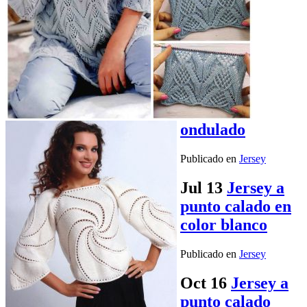
ondulado
Publicado en
Jersey
Jul
13
Jersey a
punto calado en
color blanco
Publicado en
Jersey
Oct
16
Jersey a
punto calado