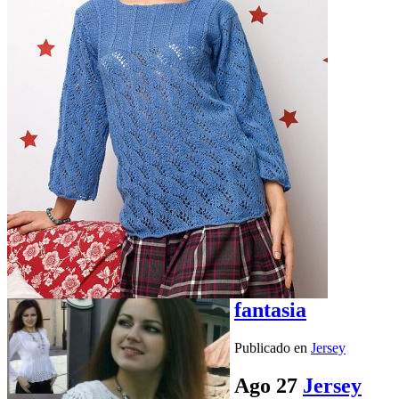
fantasia
Publicado en
Jersey
Ago
27
Jersey