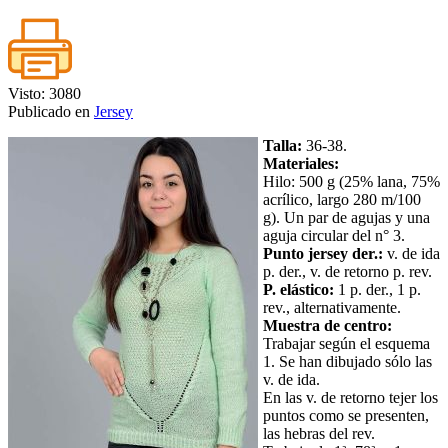
Visto: 3080
Publicado en
Jersey
Talla:
36-38.
Materiales:
Hilo: 500 g (25% lana, 75%
acrílico, largo 280 m/100
g). Un par de agujas y una
aguja circular del n° 3.
Punto jersey der.:
v. de ida
p. der., v. de retorno p. rev.
P. elástico:
1 p. der., 1 p.
rev., alternativamente.
Muestra de centro:
Trabajar según el esquema
1. Se han dibujado sólo las
v. de ida.
En las v. de retorno tejer los
puntos como se presenten,
las hebras del rev.