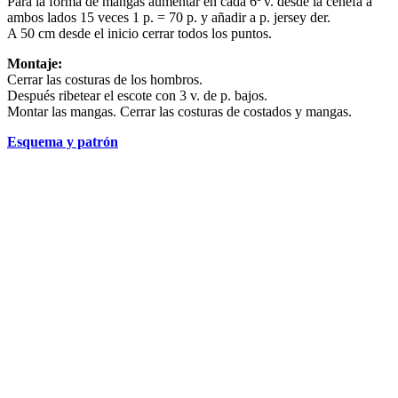
Para la forma de mangas aumentar en cada 6ª v. desde la cenefa a
ambos lados 15 veces 1 p. = 70 p. y añadir a p. jersey der.
A 50 cm desde el inicio cerrar todos los puntos.
Montaje:
Cerrar las costuras de los hombros.
Después ribetear el escote con 3 v. de p. bajos.
Montar las mangas. Cerrar las costuras de costados y mangas.
Esquema y patrón