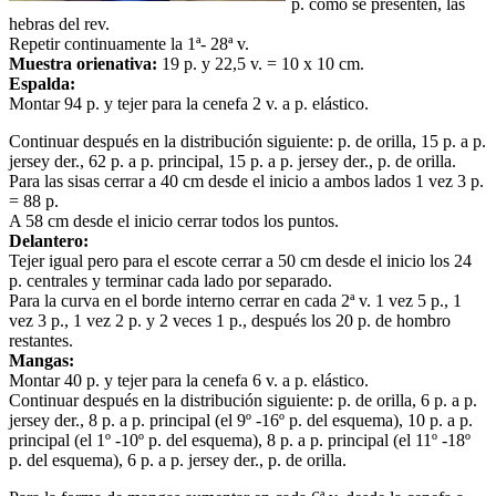
p. como se presenten, las
hebras del rev.
Repetir continuamente la 1ª- 28ª v.
Muestra orienativa:
19 p. y 22,5 v. = 10 x 10 cm.
Espalda:
Montar 94 p. y tejer para la cenefa 2 v. a p. elástico.
Continuar después en la distribución siguiente: p. de orilla, 15 p. a p.
jersey der., 62 p. a p. principal, 15 p. a p. jersey der., p. de orilla.
Para las sisas cerrar a 40 cm desde el inicio a ambos lados 1 vez 3 p.
= 88 p.
A 58 cm desde el inicio cerrar todos los puntos.
Delantero:
Tejer igual pero para el escote cerrar a 50 cm desde el inicio los 24
p. centrales y terminar cada lado por separado.
Para la curva en el borde interno cerrar en cada 2ª v. 1 vez 5 p., 1
vez 3 p., 1 vez 2 p. y 2 veces 1 p., después los 20 p. de hombro
restantes.
Mangas:
Montar 40 p. y tejer para la cenefa 6 v. a p. elástico.
Continuar después en la distribución siguiente: p. de orilla, 6 p. a p.
jersey der., 8 p. a p. principal (el 9º -16º p. del esquema), 10 p. a p.
principal (el 1º -10º p. del esquema), 8 p. a p. principal (el 11º -18º
p. del esquema), 6 p. a p. jersey der., p. de orilla.