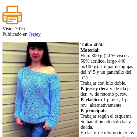
Visto: 7016
Publicado en
Jersey
Talla:
40/42.
Material:
Hilo: 300 g (50 % viscosa,
50% acrílico, largo 440
m/100 g). Un par de agujas
del n° 5 y un ganchillo del
n° 5.
Trabajar con hilo doble.
P. jersey der.:
v. de ida p.
der., v. de retorno p. rev.
P. elástico:
1 p. der., 1 p.
rev., alternativamente.
P. principal:
Trabajar según el esquema.
Se han dibujado sólo las v.
de ida.
En las v. de retorno tejer los