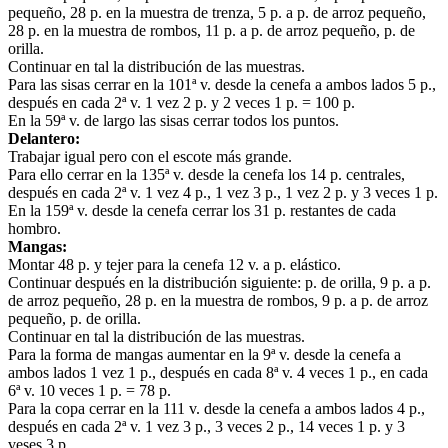
pequeño, 28 p. en la muestra de trenza, 5 p. a p. de arroz pequeño,
28 p. en la muestra de rombos, 11 p. a p. de arroz pequeño, p. de
orilla.
Continuar en tal la distribución de las muestras.
Para las sisas cerrar en la 101ª v. desde la cenefa a ambos lados 5 p.,
después en cada 2ª v. 1 vez 2 p. y 2 veces 1 p. = 100 p.
En la 59ª v. de largo las sisas cerrar todos los puntos.
Delantero:
Trabajar igual pero con el escote más grande.
Para ello cerrar en la 135ª v. desde la cenefa los 14 p. centrales,
después en cada 2ª v. 1 vez 4 p., 1 vez 3 p., 1 vez 2 p. y 3 veces 1 p.
En la 159ª v. desde la cenefa cerrar los 31 p. restantes de cada
hombro.
Mangas:
Montar 48 p. y tejer para la cenefa 12 v. a p. elástico.
Continuar después en la distribución siguiente: p. de orilla, 9 p. a p.
de arroz pequeño, 28 p. en la muestra de rombos, 9 p. a p. de arroz
pequeño, p. de orilla.
Continuar en tal la distribución de las muestras.
Para la forma de mangas aumentar en la 9ª v. desde la cenefa a
ambos lados 1 vez 1 p., después en cada 8ª v. 4 veces 1 p., en cada
6ª v. 10 veces 1 p. = 78 p.
Para la copa cerrar en la 111 v. desde la cenefa a ambos lados 4 p.,
después en cada 2ª v. 1 vez 3 p., 3 veces 2 p., 14 veces 1 p. y 3
veses 3 p.