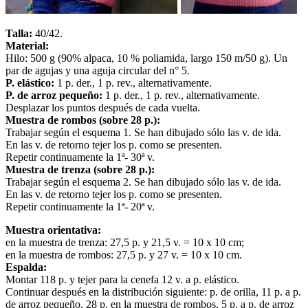
Talla:
40/42.
Material:
Hilo: 500 g (90% alpaca, 10 % poliamida, largo 150 m/50 g). Un
par de agujas y una aguja circular del n° 5.
P. elástico:
1 p. der., 1 p. rev., alternativamente.
P. de arroz pequeño:
1 p. der., 1 p. rev., alternativamente.
Desplazar los puntos después de cada vuelta.
Muestra de rombos (sobre 28 p.):
Trabajar según el esquema 1. Se han dibujado sólo las v. de ida.
En las v. de retorno tejer los p. como se presenten.
Repetir continuamente la 1ª- 30ª v.
Muestra de trenza (sobre 28 p.):
Trabajar según el esquema 2. Se han dibujado sólo las v. de ida.
En las v. de retorno tejer los p. como se presenten.
Repetir continuamente la 1ª- 20ª v.
Muestra orientativa:
en la muestra de trenza: 27,5 p. y 21,5 v. = 10 x 10 cm;
en la muestra de rombos: 27,5 p. y 27 v. = 10 x 10 cm.
Espalda:
Montar 118 p. y tejer para la cenefa 12 v. a p. elástico.
Continuar después en la distribución siguiente: p. de orilla, 11 p. a p.
de arroz pequeño, 28 p. en la muestra de rombos, 5 p. a p. de arroz