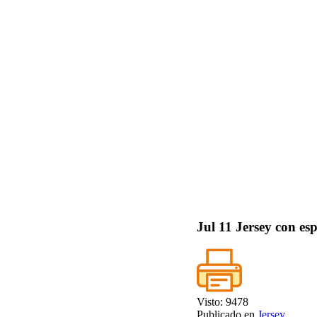
Jul
11
Jersey con es
Visto: 9478
Publicado en
Jersey