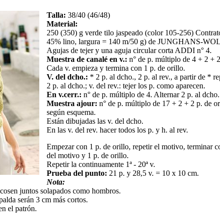
Talla:
38/40 (46/48)
Material:
250 (350) g verde tilo jaspeado (color 105-256) Contra
45% lino, largura = 140 m/50 g) de JUNGHANS-
Agujas de tejer y una aguja circular corta ADDI n° 4.
Muestra de canalé en v.:
n° de p. múltiplo de 4 + 2 + 2 
Cada v. empieza y termina con 1 p. de orillo.
V. del dcho.:
* 2 p. al dcho., 2 p. al rev., a partir de * r
2 p. al dcho.; v. del rev.: tejer los p. como aparecen.
En v.cerr.:
n° de p. múltiplo de 4. Alternar 2 p. al dcho. 
Muestra ajour:
n° de p. múltiplo de 17 + 2 + 2 p. de or
según esquema.
Están dibujadas las v. del dcho.
En las v. del rev. hacer todos los p. y h. al rev.
Empezar con 1 p. de orillo, repetir el motivo, terminar c
del motivo y 1 p. de orillo.
Repetir la continuamente 1ª - 20ª v.
Prueba del punto:
21 p. y 28,5 v. = 10 x 10 cm.
Nota:
e cosen juntos solapados como hombros.
spalda serán 3 cm más cortos.
en el patrón.