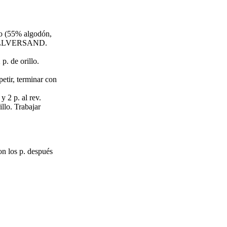
to (55% algodón,
WOLLVERSAND.
p. de orillo.
epetir, terminar con
y 2 p. al rev.
illo. Trabajar
on los p. después