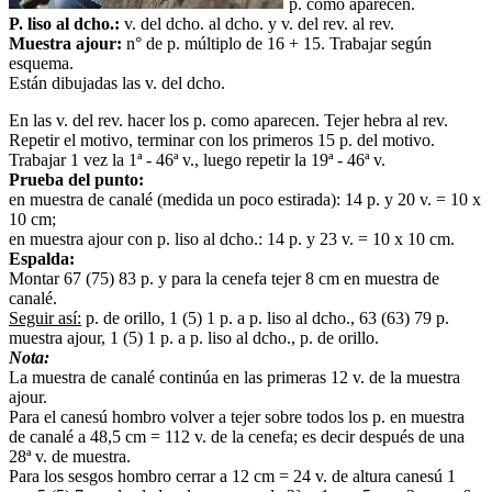
p. como aparecen.
P. liso al dcho.:
v. del dcho. al dcho. y v. del rev. al rev.
Muestra ajour:
n° de p. múltiplo de 16 + 15. Trabajar según
esquema.
Están dibujadas las v. del dcho.
En las v. del rev. hacer los p. como aparecen. Tejer hebra al rev.
Repetir el motivo, terminar con los primeros 15 p. del motivo.
Trabajar 1 vez la 1ª - 46ª v., luego repetir la 19ª - 46ª v.
Prueba del punto:
en muestra de canalé (medida un poco estirada): 14 p. y 20 v. = 10 x
10 cm;
en muestra ajour con p. liso al dcho.: 14 p. y 23 v. = 10 x 10 cm.
Espalda:
Montar 67 (75) 83 p. y para la cenefa tejer 8 cm en muestra de
canalé.
Seguir así:
p. de orillo, 1 (5) 1 p. a p. liso al dcho., 63 (63) 79 p.
muestra ajour, 1 (5) 1 p. a p. liso al dcho., p. de orillo.
Nota:
La muestra de canalé continúa en las primeras 12 v. de la muestra
ajour.
Para el canesú hombro volver a tejer sobre todos los p. en muestra
de canalé a 48,5 cm = 112 v. de la cenefa; es decir después de una
28ª v. de muestra.
Para los sesgos hombro cerrar a 12 cm = 24 v. de altura canesú 1