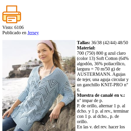
Visto: 6106
Publicado en
Jersey
Tallas:
36/38 (42/44) 48/50
Material:
700 (750) 800 g azul claro
(color 13) Soft Cotton (64%
algodón, 36% poliacrílico,
largura = 70 m/50 g) de
AUSTERMANN. Agujas
de tejer, una aguja circular y
un ganchillo KNIT-PRO n°
6.
Muestra de canalé en v.:
n° impar de p.
P. de orillo, alternar 1 p. al
dcho. y 1 p. al rev., terminar
con 1 p. al dcho., p. de
orillo.
En las v. del rev. hacer los