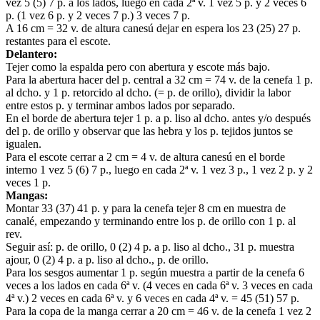
vez 5 (5) 7 p. a los lados, luego en cada 2ª v. 1 vez 5 p. y 2 veces 6
p. (1 vez 6 p. y 2 veces 7 p.) 3 veces 7 p.
A 16 cm = 32 v. de altura canesú dejar en espera los 23 (25) 27 p.
restantes para el escote.
Delantero:
Tejer como la espalda pero con abertura y escote más bajo.
Para la abertura hacer del p. central a 32 cm = 74 v. de la cenefa 1 p.
al dcho. y 1 p. retorcido al dcho. (= p. de orillo), dividir la labor
entre estos p. y terminar ambos lados por separado.
En el borde de abertura tejer 1 p. a p. liso al dcho. antes y/o después
del p. de orillo y observar que las hebra y los p. tejidos juntos se
igualen.
Para el escote cerrar a 2 cm = 4 v. de altura canesú en el borde
interno 1 vez 5 (6) 7 p., luego en cada 2ª v. 1 vez 3 p., 1 vez 2 p. y 2
veces 1 p.
Mangas:
Montar 33 (37) 41 p. y para la cenefa tejer 8 cm en muestra de
canalé, empezando y terminando entre los p. de orillo con 1 p. al
rev.
Seguir así: p. de orillo, 0 (2) 4 p. a p. liso al dcho., 31 p. muestra
ajour, 0 (2) 4 p. a p. liso al dcho., p. de orillo.
Para los sesgos aumentar 1 p. según muestra a partir de la cenefa 6
veces a los lados en cada 6ª v. (4 veces en cada 6ª v. 3 veces en cada
4ª v.) 2 veces en cada 6ª v. y 6 veces en cada 4ª v. = 45 (51) 57 p.
Para la copa de la manga cerrar a 20 cm = 46 v. de la cenefa 1 vez 2