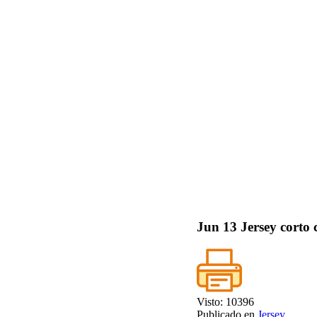
Jun
13
Jersey corto 
Visto: 10396
Publicado en
Jersey