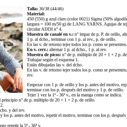
Talla:
36/38 (44/46)
Material:
450 (550) g azul claro (color 0021) Sigma (50% algodó
largura = 100 m/50 g) de LANG YARNS. Agujas de tej
circular ADDI n° 4.
Muestra de canalé en v.:
n° impar de p. P. de orillo, alt
1 p. al dcho., terminar con 1 p. al rev., p. de orillo.
En las v. de retorno tejer todos los p. como se presenten.
En v. cerr.:
alternar 1 p. al dcho., 1 p. al rev.
Muestra de picos:
n° de p. múltiplo de 20 + 1 + 2 p. de 
Trabajar según el esquema 1.
Están dibujadas las v. del dcho.
En las v. de retorno tejer todos los p. como se presenten,
rev.
Empezar con 1 p. de orillo y los p. antes del motivo, rep
terminar con los p. después del motivo y 1 p. de orillo.
Tejer 1 vez la 1ª - 36ª v., en la manga como se indica.
 principio n° de p. múltiplo de 20 + 1 + 2 p. de orillo.
2.
cho. y del rev.
y los p. antes del motivo, repetir el motivo, terminar con los p. después
ego repetir la 5ª - 36ª v.