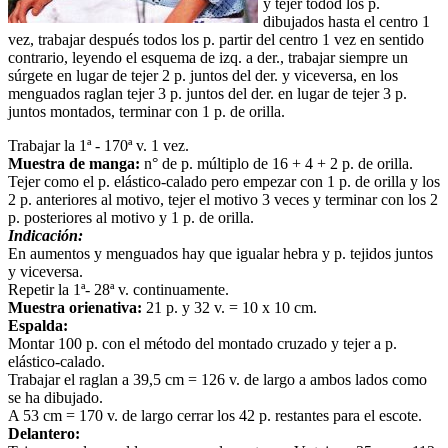
y tejer todod los p.
dibujados hasta el centro 1
vez, trabajar después todos los p. partir del centro 1 vez en sentido
contrario, leyendo el esquema de izq. a der., trabajar siempre un
súrgete en lugar de tejer 2 p. juntos del der. y viceversa, en los
menguados raglan tejer 3 p. juntos del der. en lugar de tejer 3 p.
juntos montados, terminar con 1 p. de orilla.
Trabajar la 1ª - 170ª v. 1 vez.
Muestra de manga:
n° de p. múltiplo de 16 + 4 + 2 p. de orilla.
Tejer como el p. elástico-calado pero empezar con 1 p. de orilla у los
2 p. anteriores al motivo, tejer el motivo 3 veces y terminar con los 2
p. posteriores al motivo y 1 p. de orilla.
Indicación:
En aumentos y menguados hay que igualar hebra y p. tejidos juntos
y viceversa.
Repetir la 1ª- 28ª v. continuamente.
Muestra orienativa:
21 p. y 32 v. = 10 x 10 cm.
Espalda:
Montar 100 p. con el método del montado cruzado y tejer a p.
elástico-calado.
Trabajar el raglan a 39,5 cm = 126 v. de largo a ambos lados como
se ha dibujado.
A 53 cm = 170 v. de largo cerrar los 42 p. restantes para el escote.
Delantero: