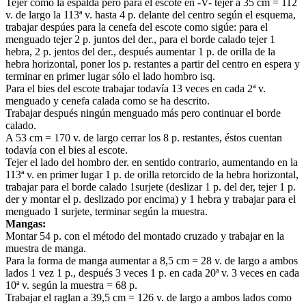
Tejer como la espalda pero para el escote en -V- tejer a 35 cm = 112
v. de largo la 113ª v. hasta 4 p. delante del centro según el esquema,
trabajar despúes para la cenefa del escote como sigúe: para el
menguado tejer 2 p. juntos del der., para el borde calado tejer 1
hebra, 2 p. jentos del der., después aumentar 1 p. de orilla de la
hebra horizontal, poner los p. restantes a partir del centro en espera y
terminar en primer lugar sólo el lado hombro isq.
Para el bies del escote trabajar todavía 13 veces en cada 2ª v.
menguado y cenefa calada como se ha descrito.
Trabajar después ningún menguado más pero continuar el borde
calado.
A 53 cm = 170 v. de largo cerrar los 8 p. restantes, éstos cuentan
todavía con el bies al escote.
Tejer el lado del hombro der. en sentido contrario, aumentando en la
113ª v. en primer lugar 1 p. de orilla retorcido de la hebra horizontal,
trabajar para el borde calado 1surjete (deslizar 1 p. del der, tejer 1 p.
der y montar el p. deslizado por encima) y 1 hebra y trabajar para el
menguado 1 surjete, terminar según la muestra.
Mangas:
Montar 54 p. con el método del montado cruzado y trabajar en la
muestra de manga.
Para la forma de manga aumentar a 8,5 cm = 28 v. de largo a ambos
lados 1 vez 1 p., después 3 veces 1 p. en cada 20ª v. 3 veces en cada
10ª v. según la muestra = 68 p.
Trabajar el raglan a 39,5 cm = 126 v. de largo a ambos lados como