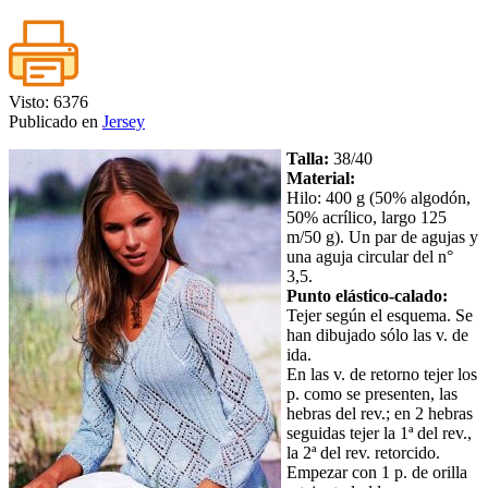
Visto: 6376
Publicado en
Jersey
Talla:
38/40
Material:
Hilo: 400 g (50% algodón,
50% acrílico, largo 125
m/50 g). Un par de agujas y
una aguja circular del n°
3,5.
Punto elástico-calado:
Tejer según el esquema. Se
han dibujado sólo las v. de
ida.
En las v. de retorno tejer los
p. como se presenten, las
hebras del rev.; en 2 hebras
seguidas tejer la 1ª del rev.,
la 2ª del rev. retorcido.
Empezar con 1 p. de orilla