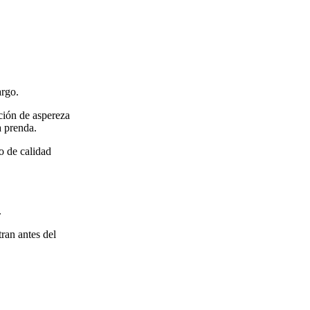
argo.
ción de aspereza
a prenda.
o de calidad
.
ran antes del