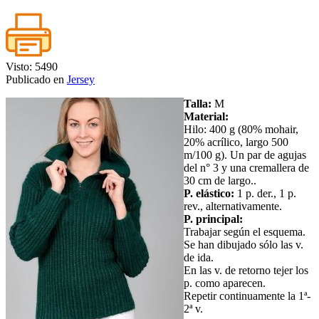
Visto: 5490
Publicado en
Jersey
Talla:
M
Material:
Hilo: 400 g (80% mohair,
20% acrílico, largo 500
m/100 g). Un par de agujas
del n° 3 y una cremallera de
30 cm de largo..
P. elástico:
1 p. der., 1 p.
rev., alternativamente.
P. principal:
Trabajar según el esquema.
Se han dibujado sólo las v.
de ida.
En las v. de retorno tejer los
p. como aparecen.
Repetir continuamente la 1ª-
2ª v.