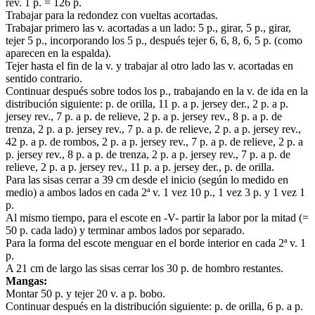
rev. 1 p. = 126 p.
Trabajar para la redondez con vueltas acortadas.
Trabajar primero las v. acortadas a un lado: 5 p., girar, 5 p., girar,
tejer 5 p., incorporando los 5 p., después tejer 6, 6, 8, 6, 5 p. (como
aparecen en la espalda).
Tejer hasta el fin de la v. y trabajar al otro lado las v. acortadas en
sentido contrario.
Continuar después sobre todos los p., trabajando en la v. de ida en la
distribución siguiente: p. de orilla, 11 p. a p. jersey der., 2 p. a p.
jersey rev., 7 p. a p. de relieve, 2 p. a p. jersey rev., 8 p. a p. de
trenza, 2 p. a p. jersey rev., 7 p. a p. de relieve, 2 p. a p. jersey rev.,
42 p. a p. de rombos, 2 p. a p. jersey rev., 7 p. a p. de relieve, 2 p. a
p. jersey rev., 8 p. a p. de trenza, 2 p. a p. jersey rev., 7 p. a p. de
relieve, 2 p. a p. jersey rev., 11 p. a p. jersey der., p. de orilla.
Para las sisas cerrar a 39 cm desde el inicio (según lo medido en
medio) a ambos lados en cada 2ª v. 1 vez 10 p., 1 vez 3 p. y 1 vez 1
p.
Al mismo tiempo, para el escote en -V- partir la labor por la mitad (=
50 p. cada lado) y terminar ambos lados por separado.
Para la forma del escote menguar en el borde interior en cada 2ª v. 1
p.
A 21 cm de largo las sisas cerrar los 30 p. de hombro restantes.
Mangas:
Montar 50 p. y tejer 20 v. a p. bobo.
Continuar después en la distribución siguiente: p. de orilla, 6 p. a p.