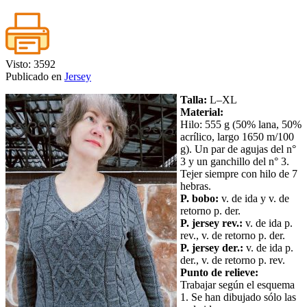
Visto: 3592
Publicado en
Jersey
Talla:
L–XL
Material:
Hilo: 555 g (50% lana, 50%
acrílico, largo 1650 m/100
g). Un par de agujas del n°
3 y un ganchillo del n° 3.
Tejer siempre con hilo de 7
hebras.
P. bobo:
v. de ida y v. de
retorno p. der.
P. jersey rev.:
v. de ida p.
rev., v. de retorno p. der.
P. jersey der.:
v. de ida p.
der., v. de retorno p. rev.
Punto de relieve:
Trabajar según el esquema
1. Se han dibujado sólo las