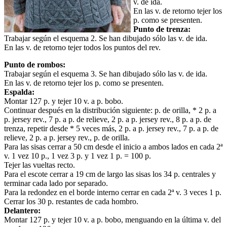
v. de ida.
En las v. de retorno tejer los
p. como se presenten.
Punto de trenza:
Trabajar según el esquema 2. Se han dibujado sólo las v. de ida.
En las v. de retorno tejer todos los puntos del rev.
Punto de rombos:
Trabajar según el esquema 3. Se han dibujado sólo las v. de ida.
En las v. de retorno tejer los p. como se presenten.
Espalda:
Montar 127 p. y tejer 10 v. a p. bobo.
Continuar después en la distribución siguiente: p. de orilla, * 2 p. a
p. jersey rev., 7 p. a p. de relieve, 2 p. a p. jersey rev., 8 p. a p. de
trenza, repetir desde * 5 veces más, 2 p. a p. jersey rev., 7 p. a p. de
relieve, 2 p. a p. jersey rev., p. de orilla.
Para las sisas cerrar a 50 cm desde el inicio a ambos lados en cada 2ª
v. 1 vez 10 p., 1 vez 3 p. y 1 vez 1 p. = 100 p.
Tejer las vueltas recto.
Para el escote cerrar a 19 cm de largo las sisas los 34 p. centrales y
terminar cada lado por separado.
Para la redondez en el borde interno cerrar en cada 2ª v. 3 veces 1 p.
Cerrar los 30 p. restantes de cada hombro.
Delantero:
Montar 127 p. y tejer 10 v. a p. bobo, menguando en la última v. del