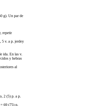
0 g). Un par de
, repetir
, 5 v. a p. jerdey
e ida. En las v.
orcidos y hebras
steriores al
o, 2 (5) p. a p.
 = 69 (75) p.