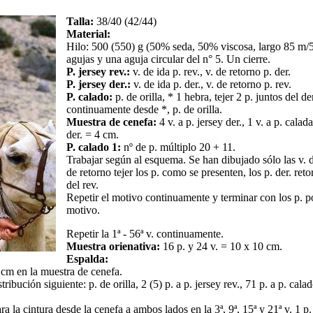
Talla:
38/40 (42/44)
Material:
Hilo: 500 (550) g (50% seda, 50% viscosa, largo 85 m/5
agujas y una aguja circular del n° 5. Un cierre.
P. jersey rev.:
v. de ida p. rev., v. de retorno p. der.
P. jersey der.:
v. de ida p. der., v. de retorno p. rev.
P. calado:
p. de orilla, * 1 hebra, tejer 2 p. juntos del der
continuamente desde *, p. de orilla.
Muestra de cenefa:
4 v. a p. jersey der., 1 v. a p. calada
der. = 4 cm.
P. calado 1:
nº de p. múltiplo 20 + 11.
Trabajar según al esquema. Se han dibujado sólo las v. d
de retorno tejer los p. como se presenten, los p. der. ret
del rev.
Repetir el motivo continuamente y terminar con los p. po
motivo.
Repetir la 1ª - 56ª v. continuamente.
Muestra orienativa:
16 p. y 24 v. = 10 x 10 cm.
Espalda:
 cm en la muestra de cenefa.
ibución siguiente: p. de orilla, 2 (5) p. a p. jersey rev., 71 p. a p. calad
a la cintura desde la cenefa a ambos lados en la 3ª, 9ª, 15ª y 21ª v. 1 p.