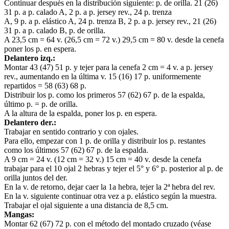
Continuar después en la distribución siguiente: p. de orilla. 21 (26)
31 p. a p. calado A, 2 p. a p. jersey rev., 24 p. trenza
A, 9 p. a p. elástico A, 24 p. trenza B, 2 p. a p. jersey rev., 21 (26)
31 p. a p. calado B, p. de orilla.
A 23,5 cm = 64 v. (26,5 cm = 72 v.) 29,5 cm = 80 v. desde la cenefa
poner los p. en espera.
Delantero izq.:
Montar 43 (47) 51 p. y tejer para la cenefa 2 cm = 4 v. a p. jersey
rev., aumentando en la última v. 15 (16) 17 p. uniformemente
repartidos = 58 (63) 68 p.
Distribuir los p. como los primeros 57 (62) 67 p. de la espalda,
último p. = p. de orilla.
A la altura de la espalda, poner los p. en espera.
Delantero der.:
Trabajar en sentido contrario y con ojales.
Para ello, empezar con 1 p. de orilla y distribuir los p. restantes
como los últimos 57 (62) 67 p. de la espalda.
A 9 cm = 24 v. (12 cm = 32 v.) 15 cm = 40 v. desde la cenefa
trabajar para el 10 ojal 2 hebras y tejer el 5° y 6° p. posterior al p. de
orilla juntos del der.
En la v. de retorno, dejar caer la 1a hebra, tejer la 2ª hebra del rev.
En la v. siguiente continuar otra vez a p. elástico según la muestra.
Trabajar el ojal siguiente a una distancia de 8,5 cm.
Mangas:
Montar 62 (67) 72 p. con el método del montado cruzado (véase