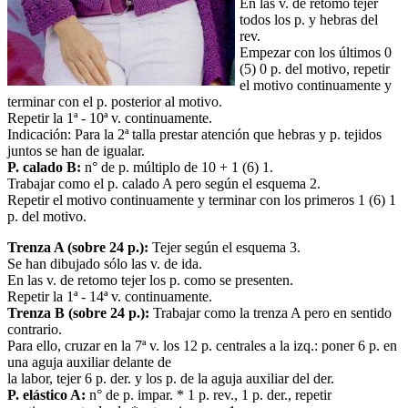
En las v. de retomo tejer
todos los p. y hebras del
rev.
Empezar con los últimos 0
(5) 0 p. del motivo, repetir
el motivo continuamente y
terminar con el p. posterior al motivo.
Repetir la 1ª - 10ª v. continuamente.
Indicación: Para la 2ª talla prestar atención que hebras y p. tejidos
juntos se han de igualar.
P. calado B:
n° de p. múltiplo de 10 + 1 (6) 1.
Trabajar como el p. calado A pero según el esquema 2.
Repetir el motivo continuamente y terminar con los primeros 1 (6) 1
p. del motivo.
Trenza A (sobre 24 p.):
Tejer según el esquema 3.
Se han dibujado sólo las v. de ida.
En las v. de retomo tejer los p. como se presenten.
Repetir la 1ª - 14ª v. continuamente.
Trenza B (sobre 24 p.):
Trabajar como la trenza A pero en sentido
contrario.
Para ello, cruzar en la 7ª v. los 12 p. centrales a la izq.: poner 6 p. en
una aguja auxiliar delante de
la labor, tejer 6 p. der. y los p. de la aguja auxiliar del der.
P. elástico A:
n° de p. impar. * 1 p. rev., 1 p. der., repetir