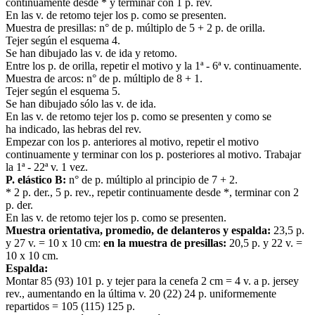
continuamente desde * y terminar con 1 p. rev.
En las v. de retomo tejer los p. como se presenten.
Muestra de presillas: n° de p. múltiplo de 5 + 2 p. de orilla.
Tejer según el esquema 4.
Se han dibujado las v. de ida y retomo.
Entre los p. de orilla, repetir el motivo y la 1ª - 6ª v. continuamente.
Muestra de arcos: n° de p. múltiplo de 8 + 1.
Tejer según el esquema 5.
Se han dibujado sólo las v. de ida.
En las v. de retomo tejer los p. como se presenten y como se
ha indicado, las hebras del rev.
Empezar con los p. anteriores al motivo, repetir el motivo
continuamente y terminar con los p. posteriores al motivo. Trabajar
la 1ª - 22ª v. 1 vez.
P. elástico B:
n° de p. múltiplo al principio de 7 + 2.
* 2 p. der., 5 p. rev., repetir continuamente desde *, terminar con 2
p. der.
En las v. de retomo tejer los p. como se presenten.
Muestra orientativa, promedio, de delanteros y espalda:
23,5 p.
y 27 v. = 10 x 10 cm:
en la muestra de presillas:
20,5 p. y 22 v. =
10 x 10 cm.
Espalda:
Montar 85 (93) 101 p. y tejer para la cenefa 2 cm = 4 v. a p. jersey
rev., aumentando en la última v. 20 (22) 24 p. uniformemente
repartidos = 105 (115) 125 p.