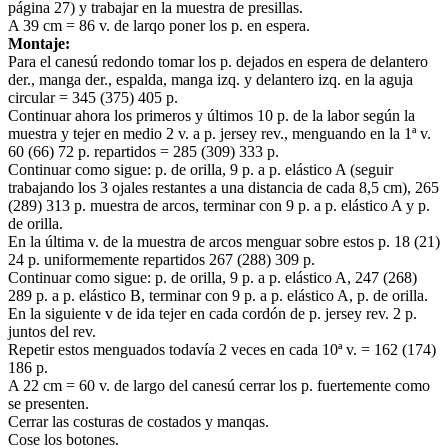
página 27) y trabajar en la muestra de presillas.
A 39 cm = 86 v. de larqo poner los p. en espera.
Montaje:
Para el canesú redondo tomar los p. dejados en espera de delantero
der., manga der., espalda, manga izq. y delantero izq. en la aguja
circular = 345 (375) 405 p.
Continuar ahora los primeros y últimos 10 p. de la labor según la
muestra y tejer en medio 2 v. a p. jersey rev., menguando en la 1ª v.
60 (66) 72 p. repartidos = 285 (309) 333 p.
Continuar como sigue: p. de orilla, 9 p. a p. elástico A (seguir
trabajando los 3 ojales restantes a una distancia de cada 8,5 cm), 265
(289) 313 p. muestra de arcos, terminar con 9 p. a p. elástico A y p.
de orilla.
En la última v. de la muestra de arcos menguar sobre estos p. 18 (21)
24 p. uniformemente repartidos 267 (288) 309 p.
Continuar como sigue: p. de orilla, 9 p. a p. elástico A, 247 (268)
289 p. a p. elástico B, terminar con 9 p. a p. elástico A, p. de orilla.
En la siguiente v de ida tejer en cada cordón de p. jersey rev. 2 p.
juntos del rev.
Repetir estos menguados todavía 2 veces en cada 10ª v. = 162 (174)
186 p.
A 22 cm = 60 v. de largo del canesú cerrar los p. fuertemente como
se presenten.
Cerrar las costuras de costados y manqas.
Cose los botones.