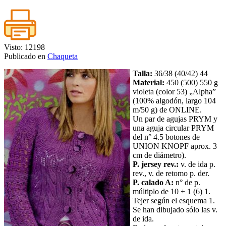
Visto: 12198
Publicado en
Chaqueta
Talla:
36/38 (40/42) 44
Material:
450 (500) 550 g
violeta (color 53) „Alpha”
(100% algodón, largo 104
m/50 g) de ONLINE.
Un par de agujas PRYM y
una aguja circular PRYM
del n° 4.5 botones de
UNION KNOPF aprox. 3
cm de diámetro).
P. jersey rev.:
v. de ida p.
rev., v. de retomo p. der.
P. calado A:
n° de p.
múltiplo de 10 + 1 (6) 1.
Tejer según el esquema 1.
Se han dibujado sólo las v.
de ida.