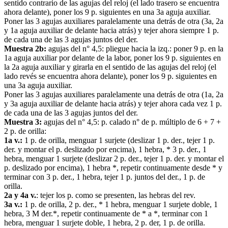
sentido contrario de las agujas del reloj (el lado trasero se encuentra
ahora delante), poner los 9 p. siguientes en una 3a aguja auxiliar.
Poner las 3 agujas auxiliares paralelamente una detrás de otra (3a, 2a
y 1a aguja auxiliar de delante hacia atrás) y tejer ahora siempre 1 p.
de cada una de las 3 agujas juntos del der.
Muestra 2b:
agujas del n° 4,5: pliegue hacia la izq.: poner 9 p. en la
1a aguja auxiliar por delante de la labor, poner los 9 p. siguientes en
la 2a aguja auxiliar y girarla en el sentido de las agujas del reloj (el
lado revés se encuentra ahora delante), poner los 9 p. siguientes en
una 3a aguja auxiliar.
Poner las 3 agujas auxiliares paralelamente una detrás de otra (1a, 2a
y 3a aguja auxiliar de delante hacia atrás) y tejer ahora cada vez 1 p.
de cada una de las 3 agujas juntos del der.
Muestra 3:
agujas del n° 4,5: p. calado n° de p. múltiplo de 6 + 7 +
2 p. de orilla:
1a v.:
1 p. de orilla, menguar 1 surjete (deslizar 1 p. der., tejer 1 p.
der. y montar el p. deslizado por encima), 1 hebra, * 3 p. der., 1
hebra, menguar 1 surjete (deslizar 2 p. der., tejer 1 p. der. y montar el
p. deslizado por encima), 1 hebra *, repetir continuamente desde * y
terminar con 3 p. der., 1 hebra, tejer 1 p. juntos del der., 1 p. de
orilla.
2a y 4a v.
: tejer los p. como se presenten, las hebras del rev.
3a v.:
1 p. de orilla, 2 p. der., * 1 hebra, menguar 1 surjete doble, 1
hebra, 3 M der.*, repetir continuamente de * a *, terminar con 1
hebra, menguar 1 surjete doble, 1 hebra, 2 p. der, 1 p. de orilla.