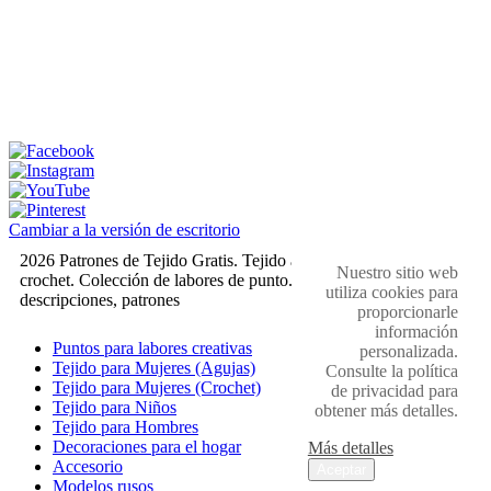
Cambiar a la versión de escritorio
2026 Patrones de Tejido Gratis. Tejido a dos agujas y
Nuestro sitio web
crochet. Colección de labores de punto. Muestras,
utiliza cookies para
descripciones, patrones
proporcionarle
información
Puntos para labores creativas
personalizada.
Tejido para Mujeres (Agujas)
Consulte la política
Tejido para Mujeres (Crochet)
de privacidad para
Tejido para Niños
obtener más detalles.
Tejido para Hombres
Decoraciones para el hogar
Más detalles
Accesorio
Aceptar
Modelos rusos