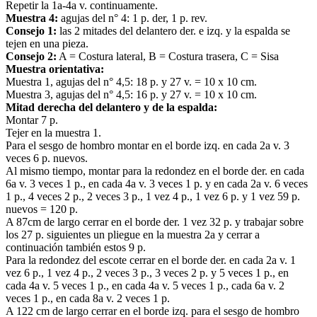
Repetir la 1a-4a v. continuamente.
Muestra 4:
agujas del n° 4: 1 p. der, 1 p. rev.
Consejo 1:
las 2 mitades del delantero der. e izq. y la espalda se
tejen en una pieza.
Consejo 2:
A = Costura lateral, B = Costura trasera, C = Sisa
Muestra orientativa:
Muestra 1, agujas del n° 4,5: 18 p. y 27 v. = 10 x 10 cm.
Muestra 3, agujas del n° 4,5:
16 p. y 27 v. = 10 x 10 cm.
Mitad derecha del delantero y de la espalda:
Montar 7 p.
Tejer en la muestra 1.
Para el sesgo de hombro montar en el borde izq. en cada 2a v. 3
veces 6 p. nuevos.
Al mismo tiempo, montar para la redondez en el borde der. en cada
6a v. 3 veces 1 p., en cada 4a v. 3 veces 1 p. y en cada 2a v. 6 veces
1 p., 4 veces 2 p., 2 veces 3 p., 1 vez 4 p., 1 vez 6 p. y 1 vez 59 p.
nuevos = 120 p.
A 87cm de largo cerrar en el borde der. 1 vez 32 p. y trabajar sobre
los 27 p. siguientes un pliegue en la muestra 2a y cerrar a
continuación también estos 9 p.
Para la redondez del escote cerrar en el borde der. en cada 2a v. 1
vez 6 p., 1 vez 4 p., 2 veces 3 p., 3 veces 2 p. y 5 veces 1 p., en
cada 4a v. 5 veces 1 p., en cada 4a v. 5 veces 1 p., cada 6a v. 2
veces 1 p., en cada 8a v. 2 veces 1 p.
A 122 cm de largo cerrar en el borde izq. para el sesgo de hombro