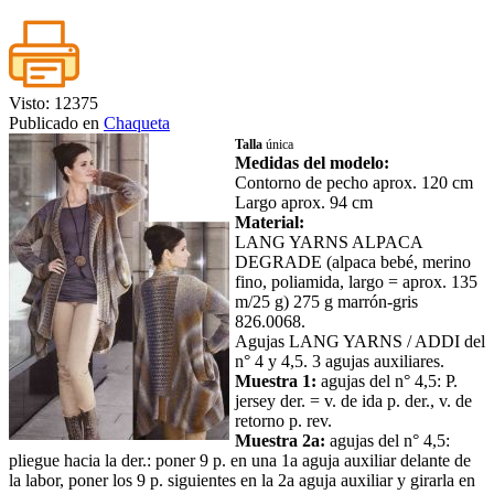
Visto: 12375
Publicado en
Chaqueta
Talla
única
Medidas del modelo:
Contorno de pecho aprox. 120 cm
Largo aprox. 94 cm
Material:
LANG YARNS ALPACA
DEGRADE (alpaca bebé, merino
fino, poliamida, largo = aprox. 135
m/25 g) 275 g marrón-gris
826.0068.
Agujas LANG YARNS / ADDI del
n° 4 y 4,5. 3 agujas auxiliares.
Muestra 1:
agujas del n° 4,5: P.
jersey der. = v. de ida p. der., v. de
retorno p. rev.
Muestra 2a:
agujas del n° 4,5:
pliegue hacia la der.: poner 9 p. en una 1a aguja auxiliar delante de
la labor, poner los 9 p. siguientes en la 2a aguja auxiliar y girarla en