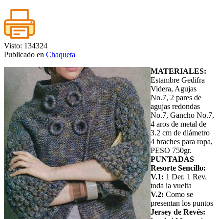
Visto: 134324
Publicado en
Chaqueta
MATERIALES:
Estambre Gedifra
Videra, Agujas
No.7, 2 pares de
agujas redondas
No.7, Gancho No.7,
4 aros de metal de
3.2 cm de diámetro
4 braches para ropa,
PESO 750gr.
PUNTADAS
Resorte Sencillo:
V.1:
1 Der. 1 Rev.
toda ia vuelta
V.2:
Como se
presentan los puntos
Jersey de Revés: