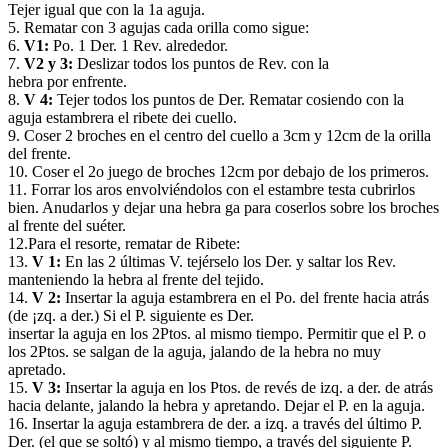
Tejer igual que con la 1a aguja.
5. Rematar con 3 agujas cada orilla como sigue:
6.
V1:
Po. 1 Der. 1 Rev. alrededor.
7.
V2 y 3:
Deslizar todos los puntos de Rev. con la
hebra por enfrente.
8.
V 4:
Tejer todos los puntos de Der. Rematar cosiendo con la
aguja estambrera el ribete dei cuello.
9. Coser 2 broches en el centro del cuello a 3cm y 12cm de la orilla
del frente.
10. Coser el 2o juego de broches 12cm por debajo de los primeros.
11. Forrar los aros envolviéndolos con el estambre testa cubrirlos
bien. Anudarlos y dejar una hebra ga para coserlos sobre los broches
al frente del suéter.
12.Para el resorte, rematar de Ribete:
13.
V 1:
En las 2 últimas V. tejérselo los Der. y saltar los Rev.
manteniendo la hebra al frente del tejido.
14.
V 2:
Insertar la aguja estambrera en el Po. del frente hacia atrás
(de ¡zq. a der.) Si el P. siguiente es Der.
insertar la aguja en los 2Ptos. al mismo tiempo. Permitir que el P. o
los 2Ptos. se salgan de la aguja, jalando de la hebra no muy
apretado.
15.
V 3:
Insertar la aguja en los Ptos. de revés de izq. a der. de atrás
hacia delante, jalando la hebra y apretando. Dejar el P. en la aguja.
16. Insertar la aguja estambrera de der. a izq. a través del último P.
Der. (el que se soltó) y al mismo tiempo, a través del siguiente P.