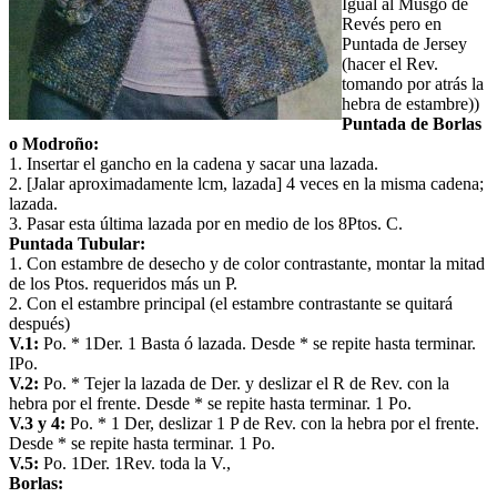
Igual al Musgo de
Revés pero en
Puntada de Jersey
(hacer el Rev.
tomando por atrás la
hebra de estambre))
Puntada de Borlas
o Modroño:
1. Insertar el gancho en la cadena y sacar una lazada.
2. [Jalar aproximadamente lcm, lazada] 4 veces en la misma cadena;
lazada.
3. Pasar esta última lazada por en medio de los 8Ptos. C.
Puntada Tubular:
1. Con estambre de desecho y de color contrastante, montar la mitad
de los Ptos. requeridos más un P.
2. Con el estambre principal (el estambre contrastante se quitará
después)
V.1:
Po. * 1Der. 1 Basta ó lazada. Desde * se repite hasta terminar.
IPo.
V.2:
Po. * Tejer la lazada de Der. y deslizar el R de Rev. con la
hebra por el frente. Desde * se repite hasta terminar. 1 Po.
V.3 y 4:
Po. * 1 Der, deslizar 1 P de Rev. con la hebra por el frente.
Desde * se repite hasta terminar. 1 Po.
V.5:
Po. 1Der. 1Rev. toda la V.,
Borlas: