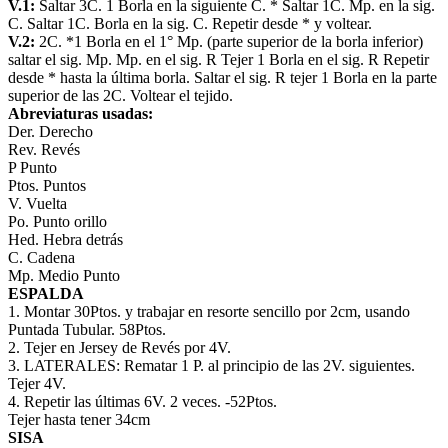
V.1:
Saltar 3C. 1 Borla en la siguiente C. * Saltar 1C. Mp. en la sig.
C. Saltar 1C. Borla en la sig. C. Repetir desde * y voltear.
V.2:
2C. *1 Borla en el 1° Mp. (parte superior de la borla inferior)
saltar el sig. Mp. Mp. en el sig. R Tejer 1 Borla en el sig. R Repetir
desde * hasta la última borla. Saltar el sig. R tejer 1 Borla en la parte
superior de las 2C. Voltear el tejido.
Abreviaturas usadas:
Der. Derecho
Rev. Revés
P Punto
Ptos. Puntos
V. Vuelta
Po. Punto orillo
Hed. Hebra detrás
C. Cadena
Mp. Medio Punto
ESPALDA
1. Montar 30Ptos. y trabajar en resorte sencillo por 2cm, usando
Puntada Tubular. 58Ptos.
2. Tejer en Jersey de Revés por 4V.
3. LATERALES: Rematar 1 P. al principio de las 2V. siguientes.
Tejer 4V.
4. Repetir las últimas 6V. 2 veces. -52Ptos.
Tejer hasta tener 34cm
SISA