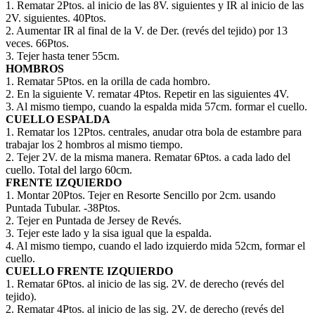
1. Rematar 2Ptos. al inicio de las 8V. siguientes y IR al inicio de las
2V. siguientes. 40Ptos.
2. Aumentar IR al final de la V. de Der. (revés del tejido) por 13
veces. 66Ptos.
3. Tejer hasta tener 55cm.
HOMBROS
1. Rematar 5Ptos. en la orilla de cada hombro.
2. En la siguiente V. rematar 4Ptos. Repetir en las siguientes 4V.
3. Al mismo tiempo, cuando la espalda mida 57cm. formar el cuello.
CUELLO ESPALDA
1. Rematar los 12Ptos. centrales, anudar otra bola de estambre para
trabajar los 2 hombros al mismo tiempo.
2. Tejer 2V. de la misma manera. Rematar 6Ptos. a cada lado del
cuello. Total del largo 60cm.
FRENTE IZQUIERDO
1. Montar 20Ptos. Tejer en Resorte Sencillo por 2cm. usando
Puntada Tubular. -38Ptos.
2. Tejer en Puntada de Jersey de Revés.
3. Tejer este lado y la sisa igual que la espalda.
4. Al mismo tiempo, cuando el lado izquierdo mida 52cm, formar el
cuello.
CUELLO FRENTE IZQUIERDO
1. Rematar 6Ptos. al inicio de las sig. 2V. de derecho (revés del
tejido).
2. Rematar 4Ptos. al inicio de las sig. 2V. de derecho (revés del