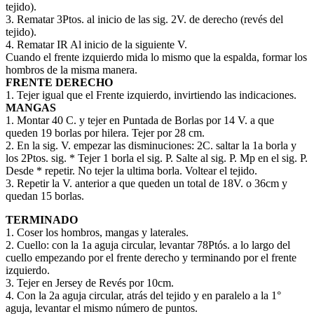
tejido).
3. Rematar 3Ptos. al inicio de las sig. 2V. de derecho (revés del
tejido).
4. Rematar IR Al inicio de la siguiente V.
Cuando el frente izquierdo mida lo mismo que la espalda, formar los
hombros de la misma manera.
FRENTE DERECHO
1. Tejer igual que el Frente izquierdo, invirtiendo las indicaciones.
MANGAS
1. Montar 40 C. y tejer en Puntada de Borlas por 14 V. a que
queden 19 borlas por hilera. Tejer por 28 cm.
2. En la sig. V. empezar las disminuciones: 2C. saltar la 1a borla y
los 2Ptos. sig. * Tejer 1 borla el sig. P. Salte al sig. P. Mp en el sig. P.
Desde * repetir. No tejer la ultima borla. Voltear el tejido.
3. Repetir la V. anterior a que queden un total de 18V. o 36cm y
quedan 15 borlas.
TERMINADO
1. Coser los hombros, mangas y laterales.
2. Cuello: con la 1a aguja circular, levantar 78Ptós. a lo largo del
cuello empezando por el frente derecho y terminando por el frente
izquierdo.
3. Tejer en Jersey de Revés por 10cm.
4. Con la 2a aguja circular, atrás del tejido y en paralelo a la 1°
aguja, levantar el mismo número de puntos.