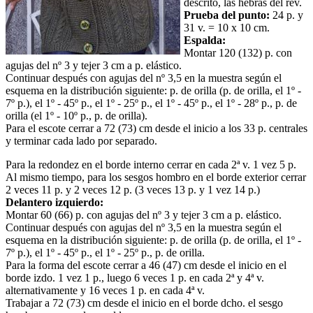
descrito, las hebras del rev.
Prueba del punto:
24 p. y
31 v. = 10 x 10 cm.
Espalda:
Montar 120 (132) p. con
agujas del nº 3 y tejer 3 cm a p. elástico.
Continuar después con agujas del nº 3,5 en la muestra según el
esquema en la distribución siguiente: p. de orilla (p. de orilla, el 1º -
7º p.), el 1º - 45º p., el 1º - 25º p., el 1º - 45º p., el 1º - 28º p., p. de
orilla (el 1º - 10º p., p. de orilla).
Para el escote cerrar a 72 (73) cm desde el inicio a los 33 p. centrales
y terminar cada lado por separado.
Para la redondez en el borde interno cerrar en cada 2ª v. 1 vez 5 p.
Al mismo tiempo, para los sesgos hombro en el borde exterior cerrar
2 veces 11 p. y 2 veces 12 p. (3 veces 13 p. y 1 vez 14 p.)
Delantero izquierdo:
Montar 60 (66) p. con agujas del nº 3 y tejer 3 cm a p. elástico.
Continuar después con agujas del nº 3,5 en la muestra según el
esquema en la distribución siguiente: p. de orilla (p. de orilla, el 1º -
7º p.), el 1º - 45º p., el 1º - 25º p., p. de orilla.
Para la forma del escote cerrar a 46 (47) cm desde el inicio en el
borde izdo. 1 vez 1 p., luego 6 veces 1 p. en cada 2ª y 4ª v.
alternativamente y 16 veces 1 p. en cada 4ª v.
Trabajar a 72 (73) cm desde el inicio en el borde dcho. el sesgo