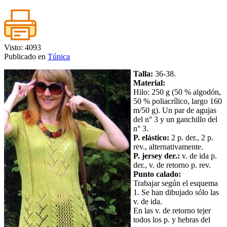
Visto: 4093
Publicado en
Túnica
Talla:
36-38.
Material:
Hilo: 250 g (50 % algodón,
50 % poliacrílico, largo 160
m/50 g). Un par de agujas
del n° 3 y un ganchillo del
n° 3.
P. elástico:
2 p. der., 2 p.
rev., alternativamente.
P. jersey der.:
v. de ida p.
der., v. de retorno p. rev.
Punto calado:
Trabajar según el esquema
1. Se han dibujado sólo las
v. de ida.
En las v. de retorno tejer
todos los p. y hebras del