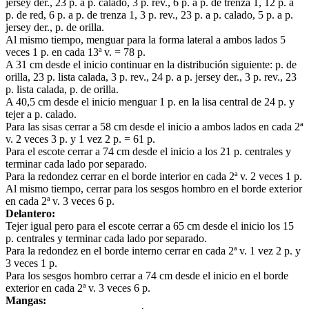
jersey der., 23 p. a p. calado, 3 p. rev., 6 p. a p. de trenza 1, 12 p. a
p. de red, 6 p. a p. de trenza 1, 3 p. rev., 23 p. a p. calado, 5 p. a p.
jersey der., p. de orilla.
Al mismo tiempo, menguar para la forma lateral a ambos lados 5
veces 1 p. en cada 13ª v. = 78 p.
A 31 cm desde el inicio continuar en la distribución siguiente: p. de
orilla, 23 p. lista calada, 3 p. rev., 24 p. a p. jersey der., 3 p. rev., 23
p. lista calada, p. de orilla.
A 40,5 cm desde el inicio menguar 1 p. en la lisa central de 24 p. y
tejer a p. calado.
Para las sisas cerrar a 58 cm desde el inicio a ambos lados en cada 2ª
v. 2 veces 3 p. y 1 vez 2 p. = 61 p.
Para el escote cerrar a 74 cm desde el inicio a los 21 p. centrales y
terminar cada lado por separado.
Para la redondez cerrar en el borde interior en cada 2ª v. 2 veces 1 p.
Al mismo tiempo, cerrar para los sesgos hombro en el borde exterior
en cada 2ª v. 3 veces 6 p.
Delantero:
Tejer igual pero para el escote cerrar a 65 cm desde el inicio los 15
p. centrales y terminar cada lado por separado.
Para la redondez en el borde interno cerrar en cada 2ª v. 1 vez 2 p. y
3 veces 1 p.
Para los sesgos hombro cerrar a 74 cm desde el inicio en el borde
exterior en cada 2ª v. 3 veces 6 p.
Mangas: