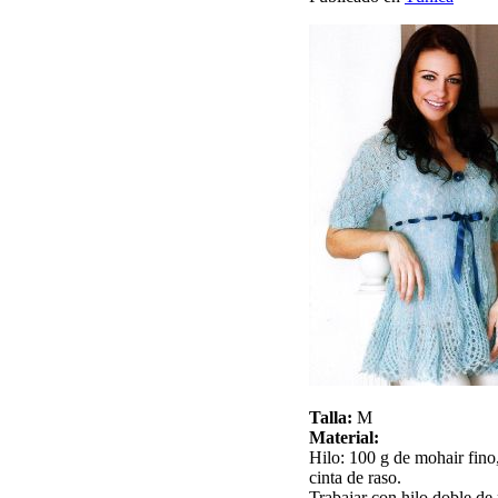
Talla:
M
Material:
Hilo: 100 g de mohair fino,
cinta de raso.
Trabajar con hilo doble de