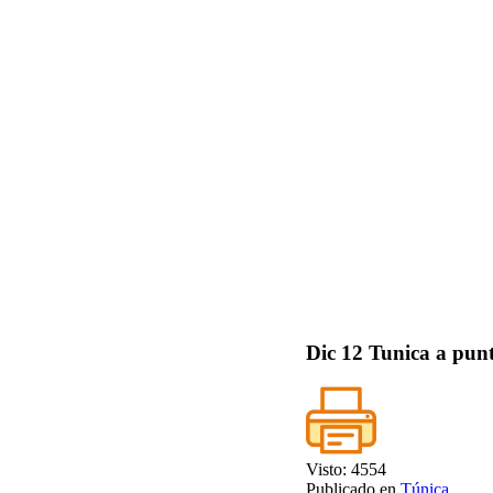
Dic
12
Tunica a pun
Visto: 4554
Publicado en
Túnica