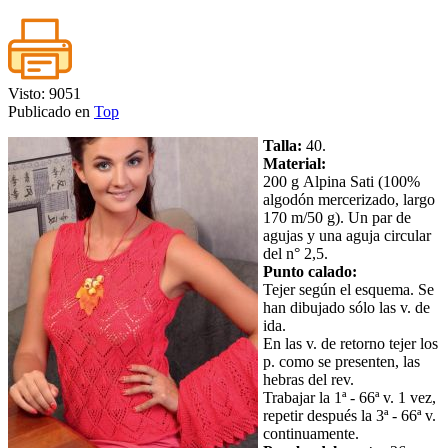
Visto: 9051
Publicado en
Top
Talla:
40.
Material:
200 g Аlpina Sati (100%
algodón mercerizado, largo
170 m/50 g). Un par de
agujas y una aguja circular
del n° 2,5.
Punto calado:
Tejer según el esquema. Se
han dibujado sólo las v. de
ida.
En las v. de retorno tejer los
p. como se presenten, las
hebras del rev.
Trabajar la 1ª - 66ª v. 1 vez,
repetir después la 3ª - 66ª v.
continuamente.