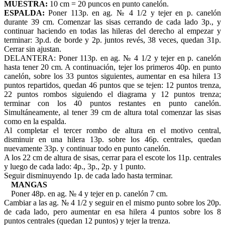
MUESTRA:
10 cm = 20 puncos en punto canelón.
ESPALDA:
Poner 113p. en ag. № 4 1/2 y tejer en p. canelón
durante 39 cm. Comenzar las sisas cerrando de cada lado 3p., y
continuar haciendo en todas las hileras del derecho al empezar y
terminar: 3p.d. de borde y 2p. juntos revés, 38 veces, quedan 31p.
Cerrar sin ajustan.
DELANTERA: Poner 113p. en ag. № 4 1/2 y tejer en p. canelón
hasta tener 20 cm. A continuación, tejer los primeros 40p. en punto
canelón, sobre los 33 puntos siguientes, aumentar en esa hilera 13
puntos repartidos, quedan 46 puntos que se tejen: 12 puntos trenza,
22 puntos rombos siguiendo el diagrama y 12 puntos trenza;
terminar con los 40 puntos restantes en punto canelón.
Simultáneamente, al tener 39 cm de altura total comenzar las sisas
como en la espalda.
Al completar el tercer rombo de altura en el motivo central,
disminuir en una hilera 13p. sobre los 46p. centrales, quedan
nuevamente 33p. y continuar todo en punto canelón.
A los 22 cm de altura de sisas, cerrar para el escote los 11p. centrales
y luego de cada lado: 4p., 3p., 2p. y 1 punto.
Seguir disminuyendo 1p. de cada lado hasta terminar.
MANGAS
Poner 48p. en ag. № 4 y tejer en p. canelón 7 cm.
Cambiar a las ag. № 4 1/2 y seguir en el mismo punto sobre los 20p.
de cada lado, pero aumentar en esa hilera 4 puntos sobre los 8
puntos centrales (quedan 12 puntos) y tejer la trenza.