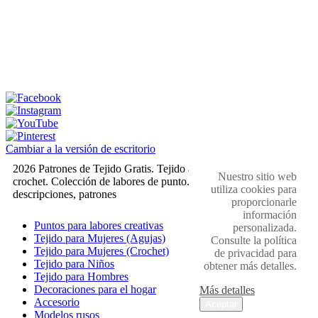
Cambiar a la versión de escritorio
2026 Patrones de Tejido Gratis. Tejido a dos agujas y
Nuestro sitio web
crochet. Colección de labores de punto. Muestras,
utiliza cookies para
descripciones, patrones
proporcionarle
información
Puntos para labores creativas
personalizada.
Tejido para Mujeres (Agujas)
Consulte la política
Tejido para Mujeres (Crochet)
de privacidad para
Tejido para Niños
obtener más detalles.
Tejido para Hombres
Decoraciones para el hogar
Más detalles
Accesorio
Aceptar
Modelos rusos