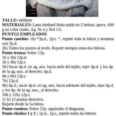
TALLE:
médium
MATERIALES:
Lana shetland finita tejida en 2 hebras, aprox. 600
g en color crudo. Ag. № 4 y №4 1/2.
PUNTGS EMPLEADOS
Punto canelón:
1h) *3p.d., 2p.r. *, repetir toda la hilera y terminar
con 3p.d.
2h) Todos los puntos al revés. Repetir siempre estas dos hileras.
Punto trenza:
Sobre 12p.
1h y 3h) 12p.d.
2h y 4h) 12p.r.
5h) Sacar 4p.d. en ag. aux. hacia atrás del tejido, tejer 4p.d. y los 4p.
de la ag. aux. al derecho; 4p.d.
6h y 8h) 12p.r.
7h) 12p.d.
9h) 4p.d.; sacar 4p.d. en ag. aux. hacia adelante del tejido, tejer 4p.d,
y los 4p. de la ag. aux., al derecho.
10h y 12h) 12p.r.
11 h) 12 puntos derechos.
Repetir desde la 5a hilera.
Punto rombos:
Sobre 22p. siguiendo el diagrama.
Punto elástico 1 y 1 :
1p.d., 1p.r., repetir todas las hileras.