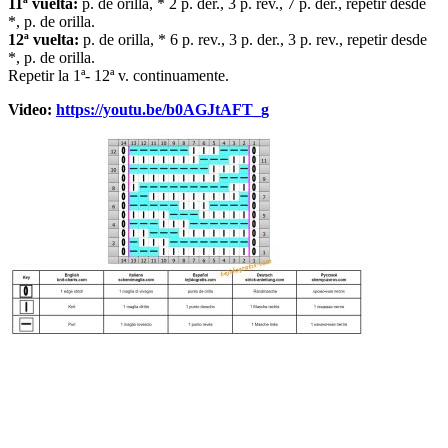
11ª vuelta:
p. de orilla, * 2 p. der., 3 p. rev., 7 p. der., repetir desde
*, p. de orilla.
12ª vuelta:
p. de orilla, * 6 p. rev., 3 p. der., 3 p. rev., repetir desde
*, p. de orilla.
Repetir la 1ª- 12ª v. continuamente.
Video:
https://youtu.be/b0AGJtAFT_g