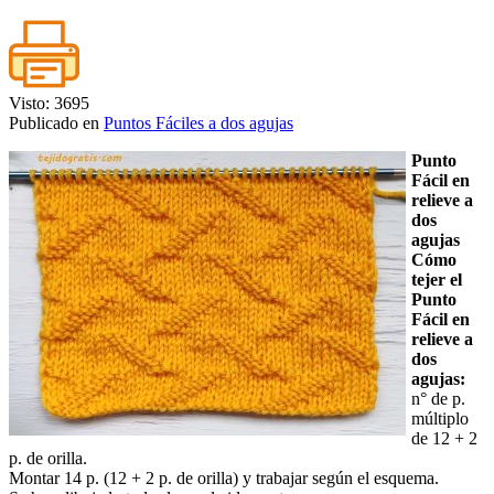
Visto: 3695
Publicado en
Puntos Fáciles a dos agujas
Punto
Fácil en
relieve a
dos
agujas
Cómo
tejer el
Punto
Fácil en
relieve a
dos
agujas:
n° de p.
múltiplo
de 12 + 2
p. de orilla.
Montar 14 p. (12 + 2 p. de orilla) y trabajar según el esquema.