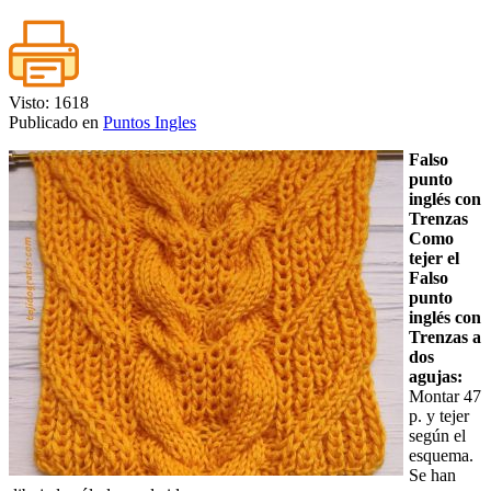
Visto: 1618
Publicado en
Puntos Ingles
Falso
punto
inglés con
Trenzas
Como
tejer el
Falso
punto
inglés con
Trenzas a
dos
agujas:
Montar 47
p. y tejer
según el
esquema.
Se han