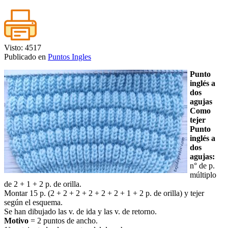
Visto: 4517
Publicado en
Puntos Ingles
Punto
inglés a
dos
agujas
Como
tejer
Punto
inglés a
dos
agujas:
n° de p.
múltiplo
de 2 + 1 + 2 p. de orilla.
Montar 15 p. (2 + 2 + 2 + 2 + 2 + 2 + 1 + 2 p. de orilla) y tejer
según el esquema.
Se han dibujado las v. de ida y las v. de retorno.
Motivo
= 2 puntos de ancho.