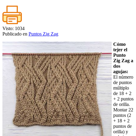
Visto: 1034
Publicado en
Puntos Zig Zag
Cómo
tejer el
Punto
Zig Zag a
dos
agujas:
El número
de puntos
múltiplo
de 18 + 2
+ 2 puntos
de orilla.
Montar 22
puntos (2
+ 18 + 2
puntos de
orilla) y