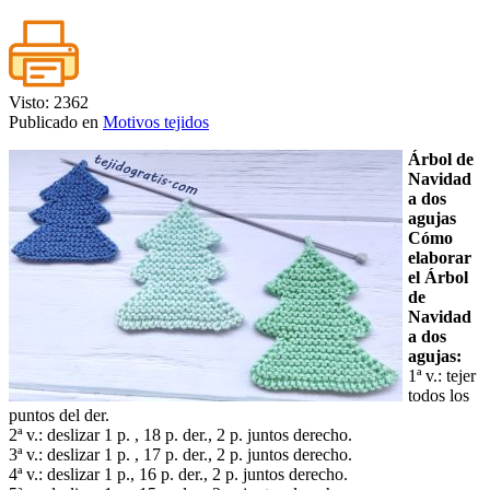
Visto: 2362
Publicado en
Motivos tejidos
Árbol de
Navidad
a dos
agujas
Cómo
elaborar
el Árbol
de
Navidad
a dos
agujas:
1ª v.: tejer
todos los
puntos del der.
2ª v.: deslizar 1 p. , 18 p. der., 2 p. juntos derecho.
3ª v.: deslizar 1 p. , 17 p. der., 2 p. juntos derecho.
4ª v.: deslizar 1 p., 16 p. der., 2 p. juntos derecho.