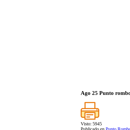
Ago
25
Punto rombos
Visto: 5945
Publicado en
Punto Romb