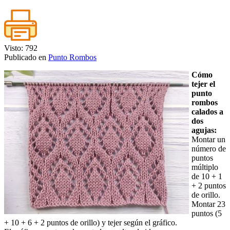
Visto: 792
Publicado en
Punto Rombos
Cómo
tejer el
punto
rombos
calados a
dos
agujas:
Montar un
número de
puntos
múltiplo
de 10 + 1
+ 2 puntos
de orillo.
Montar 23
puntos (5
+ 10 + 6 + 2 puntos de orillo) y tejer según el gráfico.