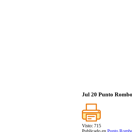
Jul
20
Punto Rombos
Visto: 715
Publicado en
Punto Romb