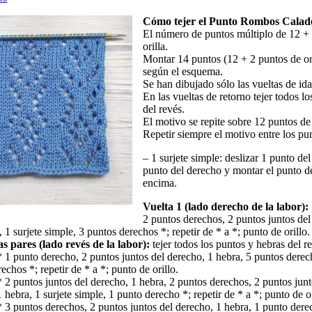
Cómo tejer el Punto Rombos Calado
El número de puntos múltiplo de 12 +
orilla.
Montar 14 puntos (12 + 2 puntos de ori
según el esquema.
Se han dibujado sólo las vueltas de ida
En las vueltas de retorno tejer todos l
del revés.
El motivo se repite sobre 12 puntos de
Repetir siempre el motivo entre los pun
– 1 surjete simple: deslizar 1 punto del
punto del derecho y montar el punto d
encima.
Vuelta 1 (lado derecho de la labor):
2 puntos derechos, 2 puntos juntos del
 1 surjete simple, 3 puntos derechos *; repetir de * a *; punto de orillo.
as pares (lado revés de la labor):
tejer todos los puntos y hebras del r
* 1 punto derecho, 2 puntos juntos del derecho, 1 hebra, 5 puntos derec
echos *; repetir de * a *; punto de orillo.
* 2 puntos juntos del derecho, 1 hebra, 2 puntos derechos, 2 puntos junt
 hebra, 1 surjete simple, 1 punto derecho *; repetir de * a *; punto de or
* 3 puntos derechos, 2 puntos juntos del derecho, 1 hebra, 1 punto dere