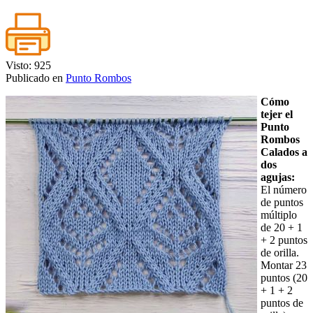
Visto: 925
Publicado en
Punto Rombos
Cómo
tejer el
Punto
Rombos
Calados a
dos
agujas:
El número
de puntos
múltiplo
de 20 + 1
+ 2 puntos
de orilla.
Montar 23
puntos (20
+ 1 + 2
puntos de