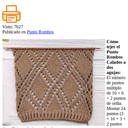
Visto: 7627
Publicado en
Punto Rombos
Cómo
tejer el
Punto
Rombos
Calados a
dos
agujas:
El número
de puntos
múltiplo
de 16 + 6
+ 2 puntos
de orilla.
Montar 24
puntos (3
+ 16 + 3 +
2 puntos