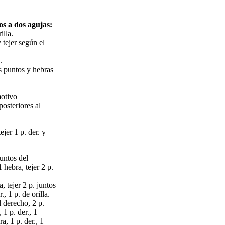
s a dos agujas:
illa.
 tejer según el
.
os puntos y hebras
motivo
osteriores al
tejer 1 p. der. y
juntos del
1 hebra, tejer 2 p.
a, tejer 2 p. juntos
, 1 p. de orilla.
el derecho, 2 p.
 1 p. der., 1
a, 1 p. der., 1