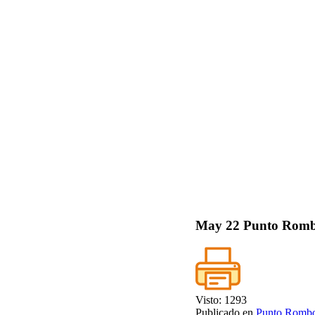
May
22
Punto Romb
Visto: 1293
Publicado en
Punto Romb