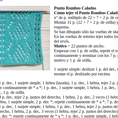
Punto Rombos Calados
Cómo tejer el Punto Rombos Calado
n° de p. múltiplo de 22 + 7 + 2 p. de or
Montar 31 p. (22 + 7 + 2 p. de orilla) y
esquema.
Se han dibujado sólo las vueltas de ida
En las vueltas de retorno tejer todos l
del revés.
Motivo
= 22 puntos de ancho.
Empezar con 1 p. de orilla, repetir el 
continuamente y terminar con los 7 p. p
motivo y 1 p. de orilla.
1 surjete simple: deslizar 1 p. del der., 
montar el p. deslizado por encima
1 p. der., 1 surjete simple, 1 hebra (lazada), 1 p. der., 1 hebra, tejer 2 p. 
ir continuamente de * a *; 1 p. der., 1 surjete simple, 1 hebra, 1 p. der., 
, 1 p. de orilla.
9 p. der., tejer 2 p. juntos del derecho, 1 hebra, 2 p. der., 2 veces (1 hebr
bra, 1 surjete simple, 2 p. der. *; repetir continuamente de * a *; 7 p. der.
1 p. der., 1 surjete simple, 1 hebra, 1 p. der., 1 hebra, tejer 2 p. juntos d
erecho, 1 hebra, 2 p. der., 3 veces (1 hebra, tejer 2 p. juntos del derecho),
. der. *; repetir continuamente de * a *; 1 p. der., 1 surjete simple, 1 hebr