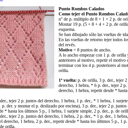
Punto Rombos Calados
Como tejer el Punto Rombos Calado
n° de p. múltiplo de 8 + 1 + 2 p. de ori
Montar 19 p. (5 + 8 + 4 + 2 p. de orilla
esquema.
Se han dibujado sólo las vueltas de ida
En las vueltas de retorno tejer todos l
del revés.
Motivo
= 8 puntos de ancho.
A lo ancho empezar con 1 p. de orilla y
anteriores al motivo, repetir el motivo
terminar con los 4 p. posteriores al mo
orilla.
1ª vuelta:
p. de orilla, 3 p. der., tejer 2
derecho, 1 hebra, * 6 p. der., tejer 2 p.
derecho, 1 hebra, repetir desde * hasta 
 der., tejer 2 p. juntos del derecho, 1 hebra, 1 p. der., * 1 hebra, 1 surjet
 1 p. der. y montar el p. deslizado por encima), 3 p. der., tejer 2 p. junto
de * hasta los últimos 5 p., 1 hebra, 1 surjete simple, 2 p. der., p. de orill
 der., tejer 2 p. juntos del derecho, 1 hebra, 2 p. der., * 1 p. der., 1 hebra
del derecho, 1 hebra, 2 p. der., repetir desde * hasta los últimos 5 p., 1 p.
de orilla.