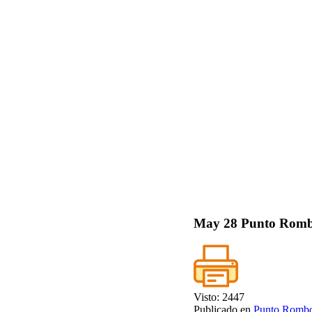
May
28
Punto Romb
Visto: 2447
Publicado en
Punto Romb