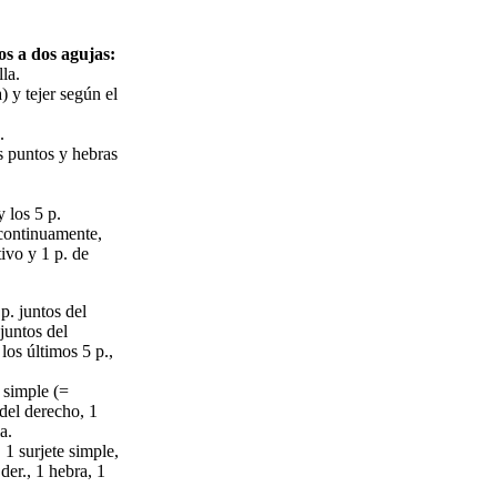
s a dos agujas:
lla.
) y tejer según el
.
os puntos y hebras
 los 5 p.
 continuamente,
tivo y 1 p. de
 p. juntos del
 juntos del
los últimos 5 p.,
e simple (=
s del derecho, 1
a.
, 1 surjete simple,
 der., 1 hebra, 1