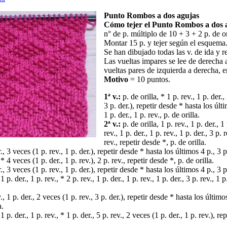
Punto Rombos a dos agujas
Cómo tejer el Punto Rombos a dos 
n° de p. múltiplo de 10 + 3 + 2 p. de or
Montar 15 p. y tejer según el esquema
Se han dibujado todas las v. de ida y r
Las vueltas impares se lee de derecha a
vueltas pares de izquierda a derecha, 
Motivo
= 10 puntos.
1ª v.:
p. de orilla, * 1 p. rev., 1 p. der.,
3 p. der.), repetir desde * hasta los últi
1 p. der., 1 p. rev., p. de orilla.
2ª v.:
p. de orilla, 1 p. rev., 1 p. der., 1 
rev., 1 p. der., 1 p. rev., 1 p. der., 3 p. r
rev., repetir desde *, p. de orilla.
., 3 veces (1 p. rev., 1 p. der.), repetir desde * hasta los últimos 4 p., 3 p.
 * 4 veces (1 p. der., 1 p. rev.), 2 p. rev., repetir desde *, p. de orilla.
., 3 veces (1 p. rev., 1 p. der.), repetir desde * hasta los últimos 4 p., 3 p.
1 p. der., 1 p. rev., * 2 p. rev., 1 p. der., 1 p. rev., 1 p. der., 3 p. rev., 1 p.
.
., 1 p. der., 2 veces (1 p. rev., 3 p. der.), repetir desde * hasta los últimos
a.
 1 p. der., 1 p. rev., * 1 p. der., 5 p. rev., 2 veces (1 p. der., 1 p. rev.), re