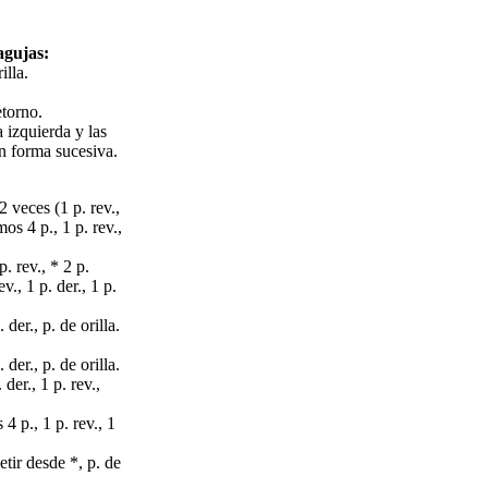
agujas:
illa.
.
etorno.
 izquierda y las
en forma sucesiva.
 2 veces (1 p. rev.,
mos 4 p., 1 p. rev.,
p. rev., * 2 p.
ev., 1 p. der., 1 p.
 der., p. de orilla.
 der., p. de orilla.
 der., 1 p. rev.,
 4 p., 1 p. rev., 1
petir desde *, p. de