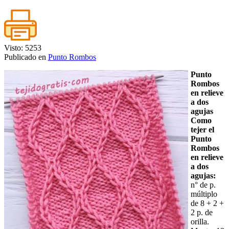
Visto: 5253
Publicado en
Punto Rombos
Punto
Rombos
en relieve
a dos
agujas
Como
tejer el
Punto
Rombos
en relieve
a dos
agujas:
n° de p.
múltiplo
de 8 + 2 +
2 p. de
orilla.