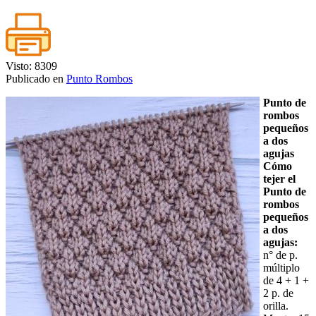
Visto: 8309
Publicado en
Punto Rombos
Punto de
rombos
pequeños
a dos
agujas
Cómo
tejer el
Punto de
rombos
pequeños
a dos
agujas:
n° de p.
múltiplo
de 4 + 1 +
2 p. de
orilla.