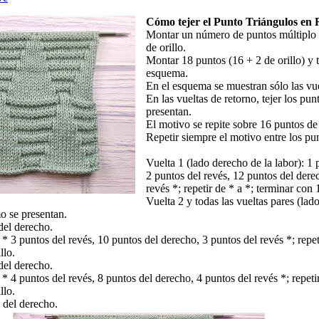
Cómo tejer el Punto Triángulos en R
Montar un número de puntos múltiplo 
de orillo.
Montar 18 puntos (16 + 2 de orillo) y t
esquema.
En el esquema se muestran sólo las vue
En las vueltas de retorno, tejer los pu
presentan.
El motivo se repite sobre 16 puntos de
Repetir siempre el motivo entre los pun
Vuelta 1 (lado derecho de la labor): 1 p
2 puntos del revés, 12 puntos del dere
revés *; repetir de * a *; terminar con 
Vuelta 2 y todas las vueltas pares (lado
mo se presentan.
del derecho.
 * 3 puntos del revés, 10 puntos del derecho, 3 puntos del revés *; repet
llo.
del derecho.
 * 4 puntos del revés, 8 puntos del derecho, 4 puntos del revés *; repetir
llo.
 del derecho.