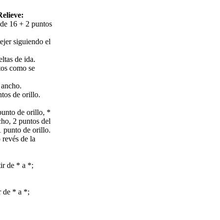
elieve:
de 16 + 2 puntos
ejer siguiendo el
ltas de ida.
ntos como se
 ancho.
tos de orillo.
unto de orillo, *
cho, 2 puntos del
1 punto de orillo.
 revés de la
ir de * a *;
 de * a *;